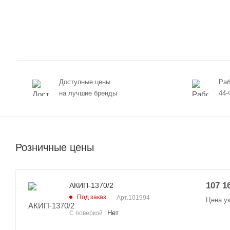
Доступные цены
Раб
на лучшие бренды
44-
Розничные цены
107 1
АКИП-1370/2
Под заказ
Арт.
101994
Цена у
Нет
С поверкой
: