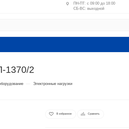
ПН-ПТ: с 09:00 до 18:00
СБ-ВС: выходной
Центральное отделение ПВЗ
Москва, пер. Лучников, 4/2
ст. м. Китай-город, Лубянк
Санкт-Петербург, ул. Маршал
литера А, пом. 24-Н
П-1370/2
Головной офис: Московская обл.
ВЛКСМ, 4г, офис №9 (2 этаж).
—
оборудование
Электронные нагрузки
В избранное
Сравнить