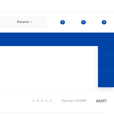
 СДЭК:
Каталог
0
0
0
а
а Казакова, 78, корпус 1,
 г. Королев, ул. 50-летия
АКИП
Артикул:
101994