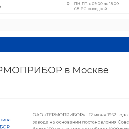
ПН-ПТ: с 09:00 до 18:00
0
СБ-ВС: выходной
Центральное отделение П
Москва, пер. Лучников, 4
ст. м. Китай-город, Лубя
Санкт-Петербург, ул. Ма
1, литера А, пом. 24-Н
ЕРМОПРИБОР в Москве
Головной офис: Московская об
летия ВЛКСМ, 4г, офис №9 (2
ОАО «ТЕРМОПРИБОР» - 12 июня 1952 года 
завода на основании постановления Совет