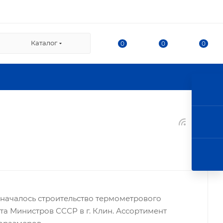
ВЗ СДЭК:
Каталог
0
0
0
/2
нка
ршала Казакова, 78, корпус
л. г. Королев, ул. 50-
 этаж).
началось строительство термометрового
а Министров СССР в г. Клин. Ассортимент