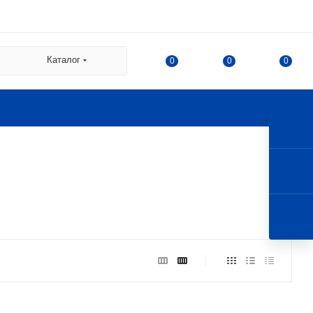
 СДЭК:
Каталог
0
0
0
а
а Казакова, 78, корпус 1,
 г. Королев, ул. 50-летия