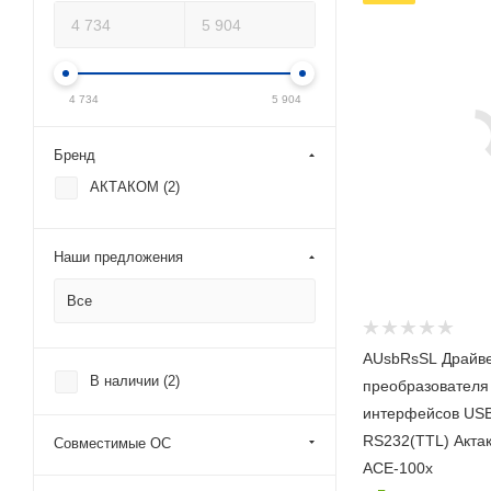
приборы
АТН-1441,
АТН-1446,
АСЕ-1002,
АСЕ-1001,
4 734
5 904
АТН-8310,
АТН-8311
Бренд
Совместимые ОС
АКТАКОМ (
2
)
Windows 7 x32
,
Windows 7 x64
,
Windows 8 x32
,
Наши предложения
Windows 8 x64
,
Windows XP x32
,
Все
Windows XP x64
AUsbRsSL Драйве
В наличии (
2
)
преобразователя
интерфейсов US
RS232(TTL) Акта
Совместимые ОС
АСЕ-100x