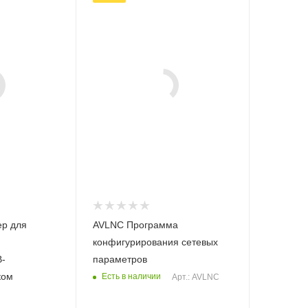
приборы
АСК-3174,
АСК-4174
Совместимые ОС
Windows 7 x32
,
Windows 7 x64
,
Windows XP x32
,
Windows XP x64
р для
AVLNC Программа
конфигурирования сетевых
B-
параметров
ком
Есть в наличии
Арт.: AVLNC