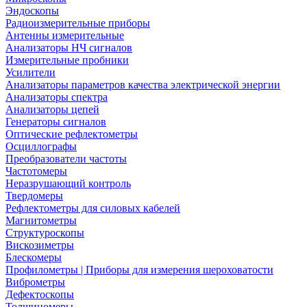
Эндоскопы
Радиоизмерительные приборы
Антенны измерительные
Анализаторы НЧ сигналов
Измерительные пробники
Усилители
Анализаторы параметров качества электрической энергии
Анализаторы спектра
Анализаторы цепей
Генераторы сигналов
Оптические рефлектометры
Осциллографы
Преобразователи частоты
Частотомеры
Неразрушающий контроль
Твердомеры
Рефлектометры для силовых кабелей
Магнитометры
Структуроскопы
Вискозиметры
Блескомеры
Профилометры | Приборы для измерения шероховатости
Виброметры
Дефектоскопы
Толщиномеры