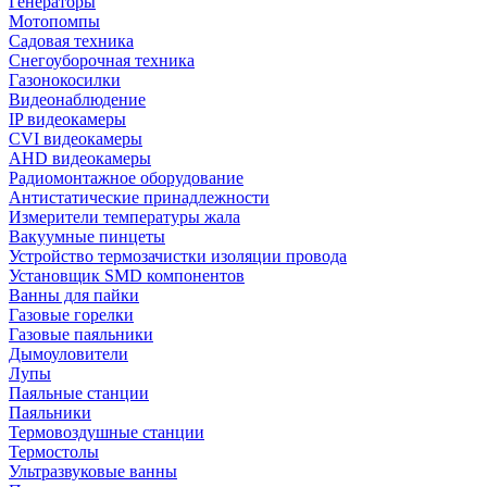
Генераторы
Мотопомпы
Садовая техника
Снегоуборочная техника
Газонокосилки
Видеонаблюдение
IP видеокамеры
CVI видеокамеры
AHD видеокамеры
Радиомонтажное оборудование
Антистатические принадлежности
Измерители температуры жала
Вакуумные пинцеты
Устройство термозачистки изоляции провода
Установщик SMD компонентов
Ванны для пайки
Газовые горелки
Газовые паяльники
Дымоуловители
Лупы
Паяльные станции
Паяльники
Термовоздушные станции
Термостолы
Ультразвуковые ванны