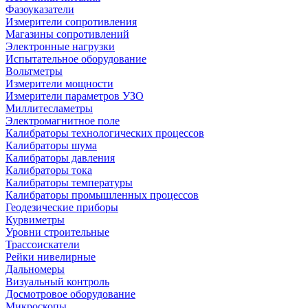
Фазоуказатели
Измерители сопротивления
Магазины сопротивлений
Электронные нагрузки
Испытательное оборудование
Вольтметры
Измерители мощности
Измерители параметров УЗО
Миллитесламетры
Электромагнитное поле
Калибраторы технологических процессов
Калибраторы шума
Калибраторы давления
Калибраторы тока
Калибраторы температуры
Калибраторы промышленных процессов
Геодезические приборы
Курвиметры
Уровни строительные
Трассоискатели
Рейки нивелирные
Дальномеры
Визуальный контроль
Досмотровое оборудование
Микроскопы