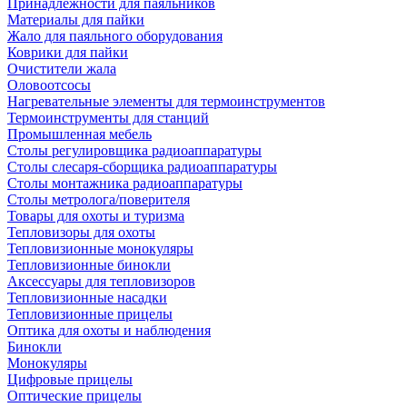
Принадлежности для паяльников
Материалы для пайки
Жало для паяльного оборудования
Коврики для пайки
Очистители жала
Оловоотсосы
Нагревательные элементы для термоинструментов
Термоинструменты для станций
Промышленная мебель
Столы регулировщика радиоаппаратуры
Столы слесаря-сборщика радиоаппаратуры
Столы монтажника радиоаппаратуры
Столы метролога/поверителя
Товары для охоты и туризма
Тепловизоры для охоты
Тепловизионные монокуляры
Тепловизионные бинокли
Аксессуары для тепловизоров
Тепловизионные насадки
Тепловизионные прицелы
Оптика для охоты и наблюдения
Бинокли
Монокуляры
Цифровые прицелы
Оптические прицелы