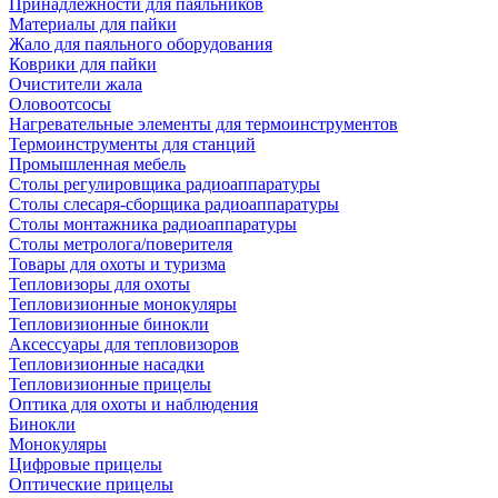
Принадлежности для паяльников
Материалы для пайки
Жало для паяльного оборудования
Коврики для пайки
Очистители жала
Оловоотсосы
Нагревательные элементы для термоинструментов
Термоинструменты для станций
Промышленная мебель
Столы регулировщика радиоаппаратуры
Столы слесаря-сборщика радиоаппаратуры
Столы монтажника радиоаппаратуры
Столы метролога/поверителя
Товары для охоты и туризма
Тепловизоры для охоты
Тепловизионные монокуляры
Тепловизионные бинокли
Аксессуары для тепловизоров
Тепловизионные насадки
Тепловизионные прицелы
Оптика для охоты и наблюдения
Бинокли
Монокуляры
Цифровые прицелы
Оптические прицелы