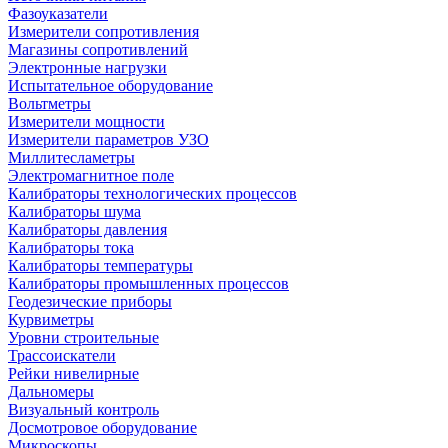
Фазоуказатели
Измерители сопротивления
Магазины сопротивлений
Электронные нагрузки
Испытательное оборудование
Вольтметры
Измерители мощности
Измерители параметров УЗО
Миллитесламетры
Электромагнитное поле
Калибраторы технологических процессов
Калибраторы шума
Калибраторы давления
Калибраторы тока
Калибраторы температуры
Калибраторы промышленных процессов
Геодезические приборы
Курвиметры
Уровни строительные
Трассоискатели
Рейки нивелирные
Дальномеры
Визуальный контроль
Досмотровое оборудование
Микроскопы