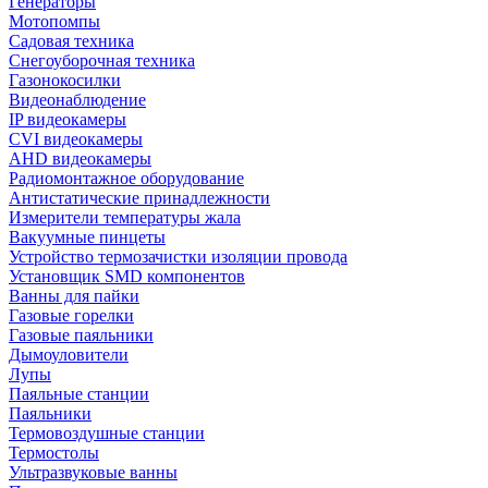
Генераторы
Мотопомпы
Садовая техника
Снегоуборочная техника
Газонокосилки
Видеонаблюдение
IP видеокамеры
CVI видеокамеры
AHD видеокамеры
Радиомонтажное оборудование
Антистатические принадлежности
Измерители температуры жала
Вакуумные пинцеты
Устройство термозачистки изоляции провода
Установщик SMD компонентов
Ванны для пайки
Газовые горелки
Газовые паяльники
Дымоуловители
Лупы
Паяльные станции
Паяльники
Термовоздушные станции
Термостолы
Ультразвуковые ванны