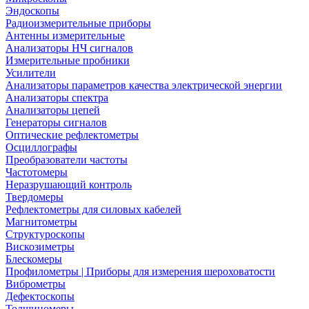
Эндоскопы
Радиоизмерительные приборы
Антенны измерительные
Анализаторы НЧ сигналов
Измерительные пробники
Усилители
Анализаторы параметров качества электрической энергии
Анализаторы спектра
Анализаторы цепей
Генераторы сигналов
Оптические рефлектометры
Осциллографы
Преобразователи частоты
Частотомеры
Неразрушающий контроль
Твердомеры
Рефлектометры для силовых кабелей
Магнитометры
Структуроскопы
Вискозиметры
Блескомеры
Профилометры | Приборы для измерения шероховатости
Виброметры
Дефектоскопы
Толщиномеры