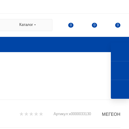
 СДЭК:
Каталог
0
0
0
а
а Казакова, 78, корпус 1,
 г. Королев, ул. 50-летия
МЕГЕОН
Артикул:
к0000033130