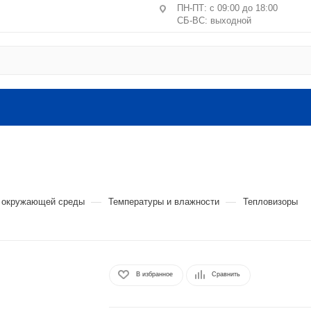
ПН-ПТ: с 09:00 до 18:00
СБ-ВС: выходной
Центральное отделение ПВЗ
Москва, пер. Лучников, 4/2
ст. м. Китай-город, Лубянк
Санкт-Петербург, ул. Маршал
литера А, пом. 24-Н
Головной офис: Московская обл.
ВЛКСМ, 4г, офис №9 (2 этаж).
—
—
в окружающей среды
Температуры и влажности
Тепловизоры
В избранное
Сравнить