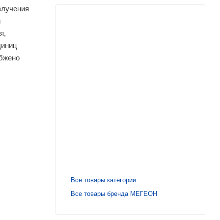
злучения
й
я,
диниц
абжено
Все товары категории
Все товары бренда МЕГЕОН