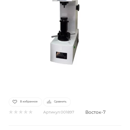
В избранное
Сравнить
Восток-7
Артикул:
001897