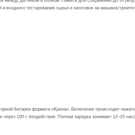
я между датчиком и блоком. Память для сохранения до 99 резу
 и входного тестирования сырья и заготовок на машиностроит
торной батареи формата «Крона». Включение происходит нажат
 через 100 с бездействия. Полная зарядка занимает 12–15 часо