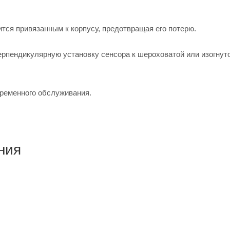
тся привязанным к корпусу, предотвращая его потерю.
ерпендикулярную установку сенсора к шероховатой или изогнут
временного обслуживания.
ния