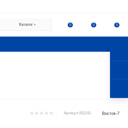
 СДЭК:
Каталог
0
0
0
а
а Казакова, 78, корпус 1,
 г. Королев, ул. 50-летия
Восток-7
Артикул:
002241