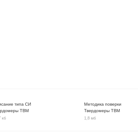
исание типа СИ
Методика поверки
ердомеры ТВМ
Твердомеры ТВМ
7 кб
1,8 мб