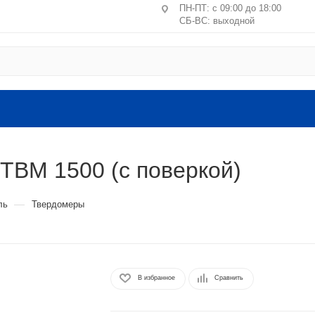
ПН-ПТ: с 09:00 до 18:00
СБ-ВС: выходной
Центральное отделение ПВЗ
Москва, пер. Лучников, 4/2
ст. м. Китай-город, Лубянк
Санкт-Петербург, ул. Маршал
литера А, пом. 24-Н
ТВМ 1500 (с поверкой)
Головной офис: Московская обл.
ВЛКСМ, 4г, офис №9 (2 этаж).
—
ль
Твердомеры
В избранное
Сравнить