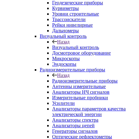
Геодезические приборы
Курвиметры
Уровни строительные
Трассоискатели
Рейки нивелирные
Дальномеры
Визуальный контроль
Назад
Визуальный контроль
Досмотровое оборудование
Микроскопы
Эндоскопы
Радиоизмерительные приборы
Назад
Радиоизмерительные приборы
Антенны измерительные
Анализаторы НЧ сигналов
Измерительные пробники
Усилители
Анализаторы параметров качества
электрической энергии
Анализаторы спектра
Анализаторы цепей
Генераторы сигналов
Оптические рефлектометры