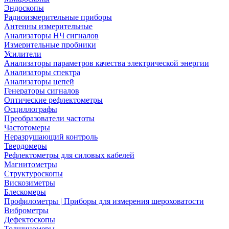
Эндоскопы
Радиоизмерительные приборы
Антенны измерительные
Анализаторы НЧ сигналов
Измерительные пробники
Усилители
Анализаторы параметров качества электрической энергии
Анализаторы спектра
Анализаторы цепей
Генераторы сигналов
Оптические рефлектометры
Осциллографы
Преобразователи частоты
Частотомеры
Неразрушающий контроль
Твердомеры
Рефлектометры для силовых кабелей
Магнитометры
Структуроскопы
Вискозиметры
Блескомеры
Профилометры | Приборы для измерения шероховатости
Виброметры
Дефектоскопы
Толщиномеры