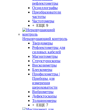
рефлектометры
Осциллографы
Преобразователи
частоты
Частотомеры
+ ЕЩЕ 9
Неразрушающий контроль
Твердомеры
Рефлектометры для
силовых кабелей
Магнитометры
Структуроскопы
Вискозиметры
Блескомеры
Профилометры |
Приборы для
измерения
шероховатости
Виброметры
Дефектоскопы
Толщиномеры
+ ЕЩЕ 7