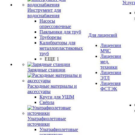
Услуг
Инструмент для
водоснабжения
Насосы
опрессовочные
Паяльники для труб
Для лицензий
Труборезы
Калибраторы для
Лицензии
металлопластиковых
МЧС
труб
Лицензии
+ ЕЩЕ 1
мед.
техники
Зарядные станции
Лицензии
ЭТЛ
Лицензия
Расходные материалы и
ФСТЭК
аксессуары
Круги для УШМ
Свёрла
Ультрафиолетовые
источники
Ультрафиолетовые
осветители