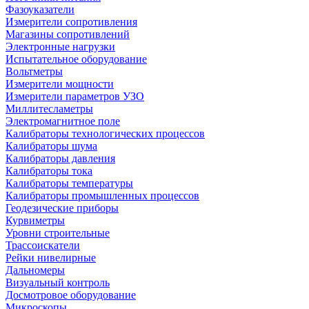
Фазоуказатели
Измерители сопротивления
Магазины сопротивлений
Электронные нагрузки
Испытательное оборудование
Вольтметры
Измерители мощности
Измерители параметров УЗО
Миллитесламетры
Электромагнитное поле
Калибраторы технологических процессов
Калибраторы шума
Калибраторы давления
Калибраторы тока
Калибраторы температуры
Калибраторы промышленных процессов
Геодезические приборы
Курвиметры
Уровни строительные
Трассоискатели
Рейки нивелирные
Дальномеры
Визуальный контроль
Досмотровое оборудование
Микроскопы