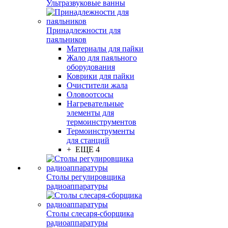
Ультразвуковые ванны
Принадлежности для
паяльников
Материалы для пайки
Жало для паяльного
оборудования
Коврики для пайки
Очистители жала
Оловоотсосы
Нагревательные
элементы для
термоинструментов
Термоинструменты
для станций
+ ЕЩЕ 4
Столы регулировщика
радиоаппаратуры
Столы слесаря-сборщика
радиоаппаратуры