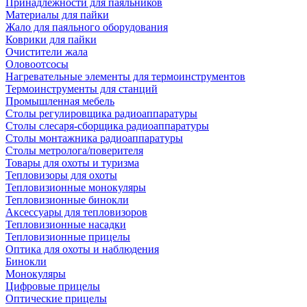
Принадлежности для паяльников
Материалы для пайки
Жало для паяльного оборудования
Коврики для пайки
Очистители жала
Оловоотсосы
Нагревательные элементы для термоинструментов
Термоинструменты для станций
Промышленная мебель
Столы регулировщика радиоаппаратуры
Столы слесаря-сборщика радиоаппаратуры
Столы монтажника радиоаппаратуры
Столы метролога/поверителя
Товары для охоты и туризма
Тепловизоры для охоты
Тепловизионные монокуляры
Тепловизионные бинокли
Аксессуары для тепловизоров
Тепловизионные насадки
Тепловизионные прицелы
Оптика для охоты и наблюдения
Бинокли
Монокуляры
Цифровые прицелы
Оптические прицелы