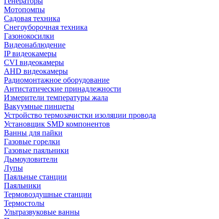
Генераторы
Мотопомпы
Садовая техника
Снегоуборочная техника
Газонокосилки
Видеонаблюдение
IP видеокамеры
CVI видеокамеры
AHD видеокамеры
Радиомонтажное оборудование
Антистатические принадлежности
Измерители температуры жала
Вакуумные пинцеты
Устройство термозачистки изоляции провода
Установщик SMD компонентов
Ванны для пайки
Газовые горелки
Газовые паяльники
Дымоуловители
Лупы
Паяльные станции
Паяльники
Термовоздушные станции
Термостолы
Ультразвуковые ванны