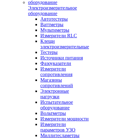
Электроизмерительное
оборудование
Автотестеры
Ваттметры
Мультиметры
Измерители RLC
Клещи
электроизмерительные
Тестеры
Источники питания
Фазоуказатели
Измерители
сопротивления
Магазины
сопротивлений
Электронные
нагрузки
Испытательное
оборудование
Вольтметры
Измерители мощности
Измерители
параметров УЗО
Миллитесламетры