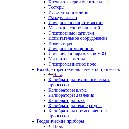
Клещи электроизмерительные
Тестеры
Источники питания
Фазоуказатели
Измерители сопротивления
Магазины сопротивлений
Электронные нагрузки
Испытательное оборудование
Вольтметры
Измерители мощности
Измерители параметров УЗО
Миллитесламетры
Электромагнитное поле
Калибраторы технологических процессов
Назад
Калибраторы технологических
процессов
Калибраторы шума
Калибраторы давления
Калибраторы тока
Калибраторы температуры
Калибраторы промышленных
процессов
Геодезические приборы
Назад