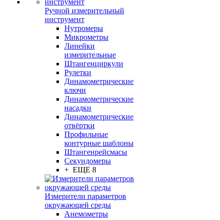
Ручной измерительный
инструмент
Нутромеры
Микрометры
Линейки
измерительные
Штангенциркули
Рулетки
Динамометрические
ключи
Динамометрические
насадки
Динамометрические
отвёртки
Профильные
контурные шаблоны
Штангенрейсмасы
Секундомеры
+ ЕЩЕ 8
Измерители параметров
окружающей среды
Анемометры