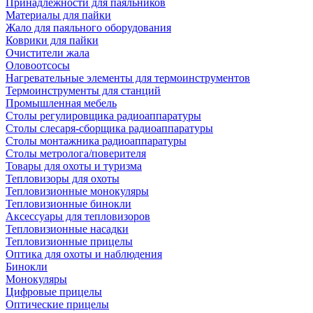
Принадлежности для паяльников
Материалы для пайки
Жало для паяльного оборудования
Коврики для пайки
Очистители жала
Оловоотсосы
Нагревательные элементы для термоинструментов
Термоинструменты для станций
Промышленная мебель
Столы регулировщика радиоаппаратуры
Столы слесаря-сборщика радиоаппаратуры
Столы монтажника радиоаппаратуры
Столы метролога/поверителя
Товары для охоты и туризма
Тепловизоры для охоты
Тепловизионные монокуляры
Тепловизионные бинокли
Аксессуары для тепловизоров
Тепловизионные насадки
Тепловизионные прицелы
Оптика для охоты и наблюдения
Бинокли
Монокуляры
Цифровые прицелы
Оптические прицелы