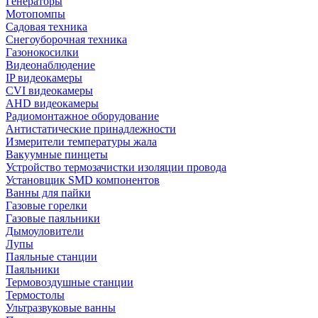
Генераторы
Мотопомпы
Садовая техника
Снегоуборочная техника
Газонокосилки
Видеонаблюдение
IP видеокамеры
CVI видеокамеры
AHD видеокамеры
Радиомонтажное оборудование
Антистатические принадлежности
Измерители температуры жала
Вакуумные пинцеты
Устройство термозачистки изоляции провода
Установщик SMD компонентов
Ванны для пайки
Газовые горелки
Газовые паяльники
Дымоуловители
Лупы
Паяльные станции
Паяльники
Термовоздушные станции
Термостолы
Ультразвуковые ванны