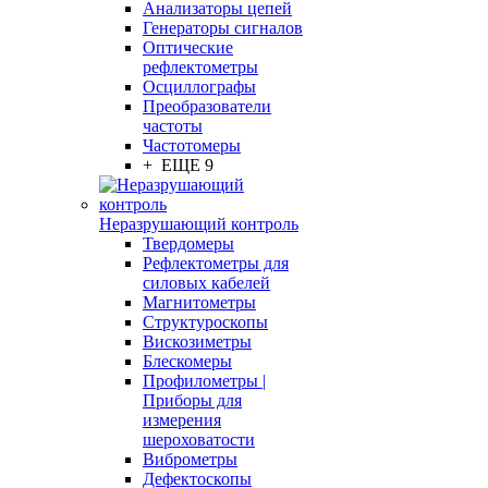
Анализаторы цепей
Генераторы сигналов
Оптические
рефлектометры
Осциллографы
Преобразователи
частоты
Частотомеры
+ ЕЩЕ 9
Неразрушающий контроль
Твердомеры
Рефлектометры для
силовых кабелей
Магнитометры
Структуроскопы
Вискозиметры
Блескомеры
Профилометры |
Приборы для
измерения
шероховатости
Виброметры
Дефектоскопы