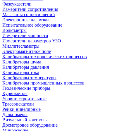
Фазоуказатели
Измерители сопротивления
Магазины сопротивлений
Электронные нагрузки
Испытательное оборудование
Вольтметры
Измерители мощности
Измерители параметров УЗО
Миллитесламетры
Электромагнитное поле
Калибраторы технологических процессов
Калибраторы шума
Калибраторы давления
Калибраторы тока
Калибраторы температуры
Калибраторы промышленных процессов
Геодезические приборы
Курвиметры
Уровни строительные
Трассоискатели
Рейки нивелирные
Дальномеры
Визуальный контроль
Досмотровое оборудование
Микроскопы