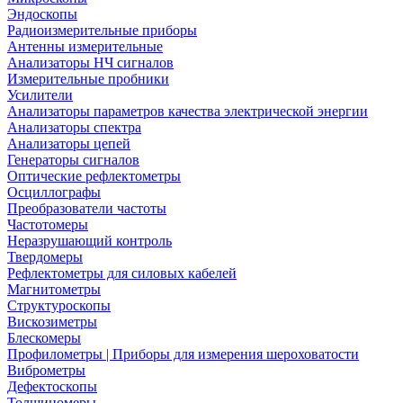
Эндоскопы
Радиоизмерительные приборы
Антенны измерительные
Анализаторы НЧ сигналов
Измерительные пробники
Усилители
Анализаторы параметров качества электрической энергии
Анализаторы спектра
Анализаторы цепей
Генераторы сигналов
Оптические рефлектометры
Осциллографы
Преобразователи частоты
Частотомеры
Неразрушающий контроль
Твердомеры
Рефлектометры для силовых кабелей
Магнитометры
Структуроскопы
Вискозиметры
Блескомеры
Профилометры | Приборы для измерения шероховатости
Виброметры
Дефектоскопы
Толщиномеры