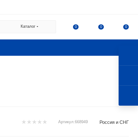
 СДЭК:
Каталог
0
0
0
а
а Казакова, 78, корпус 1,
 г. Королев, ул. 50-летия
Россия и СНГ
Артикул:
668949