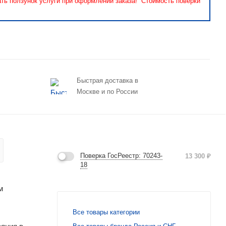
ать ползунок услуги при оформлении заказа! Стоимость поверки
Быстрая доставка в
Москве и по России
Поверка ГосРеестр: 70243-
13 300
₽
18
м
Все товары категории