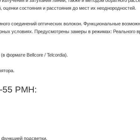
излучения и затухания линии, также и методом обратного расс
 оценки состояния и расстояния до мест их неоднородностей.
емного соединений оптических волокон. Функциональные возмож
орных условиях. Предусмотрены замеры в режимах: Реального в
 формате Bellcore / Telcordia).
лятора.
-55 PMH:
функцией подсветки.