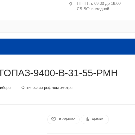
ПН-ПТ: с 09:00 до 18:00
СБ-ВС: выходной
Центральное отделение ПВЗ
Москва, пер. Лучников, 4/2
ст. м. Китай-город, Лубянк
Санкт-Петербург, ул. Маршал
литера А, пом. 24-Н
 ТОПАЗ-9400-B-31-55-PMH
Головной офис: Московская обл.
ВЛКСМ, 4г, офис №9 (2 этаж).
—
риборы
Оптические рефлектометры
В избранное
Сравнить