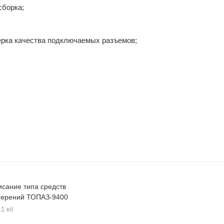
сборка;
ерка качества подключаемых разъемов;
сание типа средств
мерений ТОПАЗ-9400
,1 кб