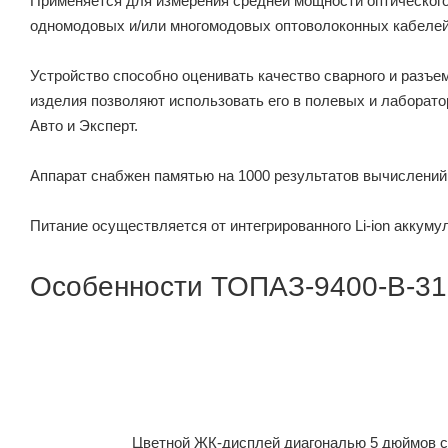
Применяется для измерения средней мощности оптического 
одномодовых и/или многомодовых оптоволоконных кабелей,
Устройство способно оценивать качество сварного и разъ
изделия позволяют использовать его в полевых и лаборат
Авто и Эксперт.
Аппарат снабжен памятью на 1000 результатов вычислений (в
Питание осуществляется от интегрированного Li-ion аккуму
Особенности ТОПАЗ-9400-B-31
Цветной ЖК-дисплей диагональю 5 дюймов с 