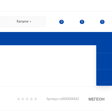
 СДЭК:
Каталог
0
0
0
а
а Казакова, 78, корпус 1,
 г. Королев, ул. 50-летия
МЕГЕОН
Артикул:
к0000006842