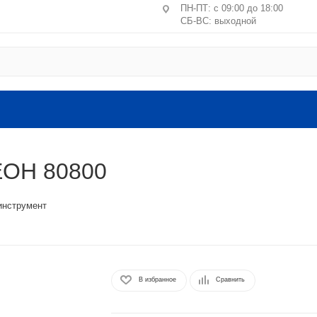
ПН-ПТ: с 09:00 до 18:00
СБ-ВС: выходной
Центральное отделение ПВЗ
Москва, пер. Лучников, 4/2
ст. м. Китай-город, Лубянк
Санкт-Петербург, ул. Маршал
литера А, пом. 24-Н
ЕОН 80800
Головной офис: Московская обл.
ВЛКСМ, 4г, офис №9 (2 этаж).
инструмент
В избранное
Сравнить