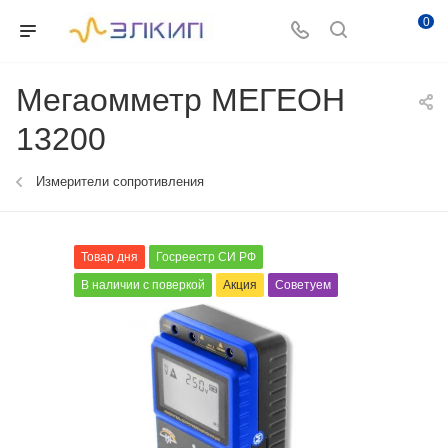
0
Мегаомметр МЕГЕОН
13200
Измерители сопротивления
Товар дня
Госреестр СИ РФ
В наличии с поверкой
Акция
Советуем