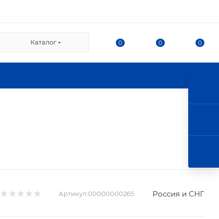
ВЗ СДЭК:
Каталог
0
0
0
/2
нка
ршала Казакова, 78, корпус
л. г. Королев, ул. 50-
 этаж).
Россия и СНГ
Артикул:
00000000265