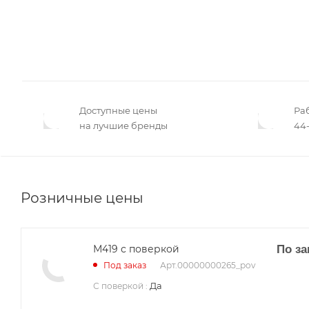
Доступные цены
Ра
на лучшие бренды
44-
Розничные цены
М419 с поверкой
По за
Арт.
00000000265_pov
Под заказ
Да
С поверкой
: