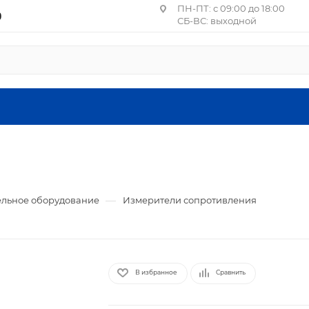
ПН-ПТ: с 09:00 до 18:00
0
СБ-ВС: выходной
Центральное отделение П
Москва, пер. Лучников, 4
ст. м. Китай-город, Лубя
Санкт-Петербург, ул. Ма
1, литера А, пом. 24-Н
Головной офис: Московская об
летия ВЛКСМ, 4г, офис №9 (2
—
льное оборудование
Измерители сопротивления
В избранное
Сравнить