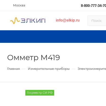
Москва
8-800-777-34-7
info@elkip.ru
Омметр М419
—
—
Главная
Измерительные приборы
Электроизмерите
Госреестр СИ РФ