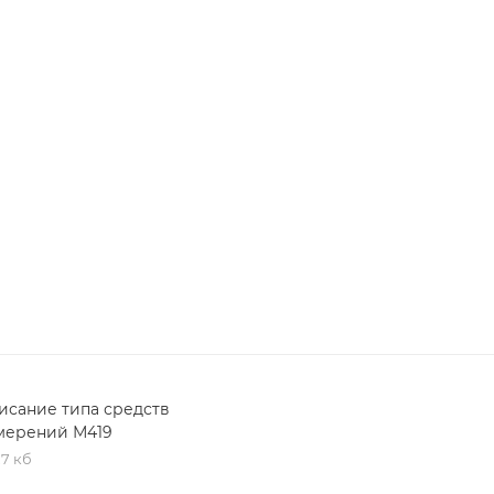
исание типа средств
мерений М419
,7 кб