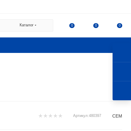
 СДЭК:
Каталог
0
0
0
а
а Казакова, 78, корпус 1,
 г. Королев, ул. 50-летия
CEM
Артикул:
480397