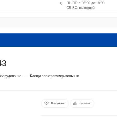
ПН-ПТ: с 09:00 до 18:00
СБ-ВС: выходной
Центральное отделение ПВЗ
Москва, пер. Лучников, 4/2
ст. м. Китай-город, Лубянк
Санкт-Петербург, ул. Маршал
литера А, пом. 24-Н
43
Головной офис: Московская обл.
ВЛКСМ, 4г, офис №9 (2 этаж).
—
оборудование
Клещи электроизмерительные
В избранное
Сравнить