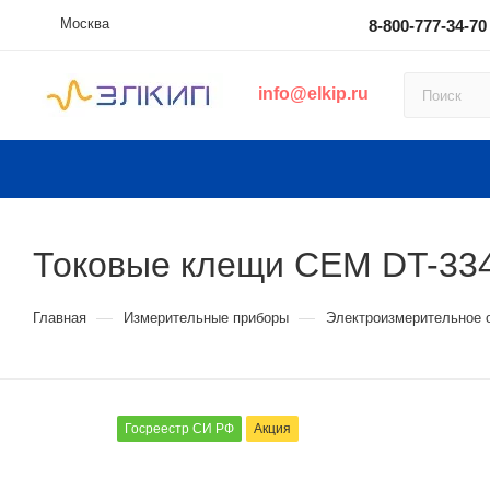
Москва
8-800-777-34-70
info@elkip.ru
Токовые клещи CEM DT-33
—
—
Главная
Измерительные приборы
Электроизмерительное 
Госреестр СИ РФ
Акция