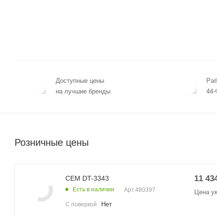
Доступные цены
Раб
на лучшие бренды
44-
Розничные цены
11 43
CEM DT-3343
Есть в наличии
Арт.
480397
Цена у
Нет
С поверкой
: