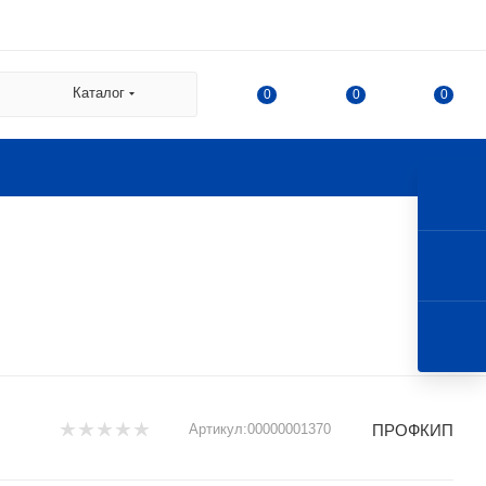
 СДЭК:
Каталог
0
0
0
а
а Казакова, 78, корпус 1,
 г. Королев, ул. 50-летия
ПРОФКИП
Артикул:
00000001370