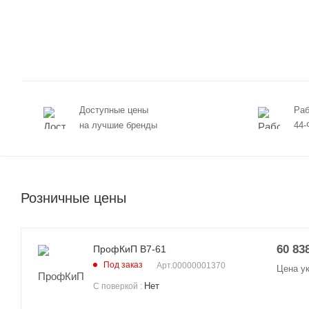
Доступные цены
Раб
на лучшие бренды
44-
Розничные цены
60 83
ПрофКиП В7-61
Под заказ
Арт.
00000001370
Цена у
Нет
С поверкой
: