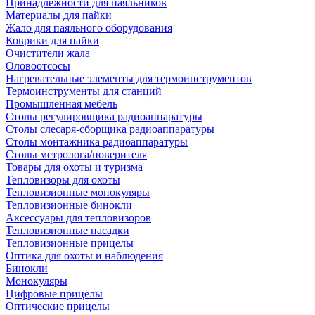
Принадлежности для паяльников
Материалы для пайки
Жало для паяльного оборудования
Коврики для пайки
Очистители жала
Оловоотсосы
Нагревательные элементы для термоинструментов
Термоинструменты для станций
Промышленная мебель
Столы регулировщика радиоаппаратуры
Столы слесаря-сборщика радиоаппаратуры
Столы монтажника радиоаппаратуры
Столы метролога/поверителя
Товары для охоты и туризма
Тепловизоры для охоты
Тепловизионные монокуляры
Тепловизионные бинокли
Аксессуары для тепловизоров
Тепловизионные насадки
Тепловизионные прицелы
Оптика для охоты и наблюдения
Бинокли
Монокуляры
Цифровые прицелы
Оптические прицелы