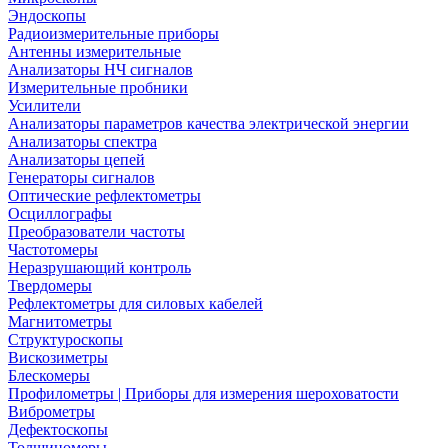
Эндоскопы
Радиоизмерительные приборы
Антенны измерительные
Анализаторы НЧ сигналов
Измерительные пробники
Усилители
Анализаторы параметров качества электрической энергии
Анализаторы спектра
Анализаторы цепей
Генераторы сигналов
Оптические рефлектометры
Осциллографы
Преобразователи частоты
Частотомеры
Неразрушающий контроль
Твердомеры
Рефлектометры для силовых кабелей
Магнитометры
Структуроскопы
Вискозиметры
Блескомеры
Профилометры | Приборы для измерения шероховатости
Виброметры
Дефектоскопы
Толщиномеры