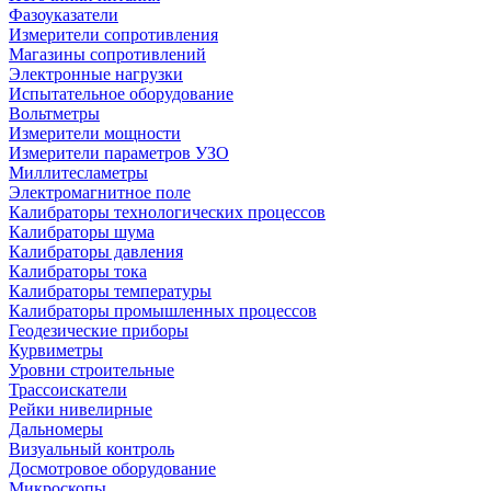
Фазоуказатели
Измерители сопротивления
Магазины сопротивлений
Электронные нагрузки
Испытательное оборудование
Вольтметры
Измерители мощности
Измерители параметров УЗО
Миллитесламетры
Электромагнитное поле
Калибраторы технологических процессов
Калибраторы шума
Калибраторы давления
Калибраторы тока
Калибраторы температуры
Калибраторы промышленных процессов
Геодезические приборы
Курвиметры
Уровни строительные
Трассоискатели
Рейки нивелирные
Дальномеры
Визуальный контроль
Досмотровое оборудование
Микроскопы