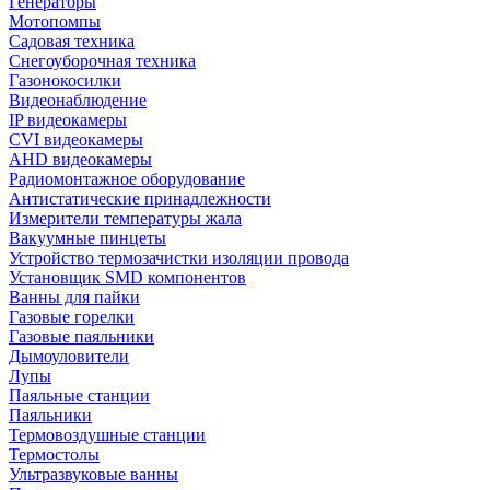
Генераторы
Мотопомпы
Садовая техника
Снегоуборочная техника
Газонокосилки
Видеонаблюдение
IP видеокамеры
CVI видеокамеры
AHD видеокамеры
Радиомонтажное оборудование
Антистатические принадлежности
Измерители температуры жала
Вакуумные пинцеты
Устройство термозачистки изоляции провода
Установщик SMD компонентов
Ванны для пайки
Газовые горелки
Газовые паяльники
Дымоуловители
Лупы
Паяльные станции
Паяльники
Термовоздушные станции
Термостолы
Ультразвуковые ванны