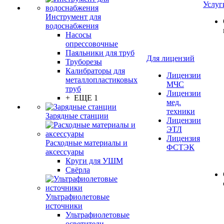
Услуг
Инструмент для
водоснабжения
Насосы
опрессовочные
Паяльники для труб
Для лицензий
Труборезы
Калибраторы для
Лицензии
металлопластиковых
МЧС
труб
Лицензии
+ ЕЩЕ 1
мед.
техники
Зарядные станции
Лицензии
ЭТЛ
Лицензия
Расходные материалы и
ФСТЭК
аксессуары
Круги для УШМ
Свёрла
Ультрафиолетовые
источники
Ультрафиолетовые
осветители