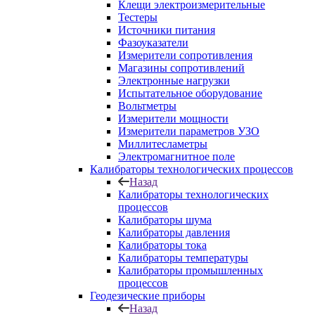
Клещи электроизмерительные
Тестеры
Источники питания
Фазоуказатели
Измерители сопротивления
Магазины сопротивлений
Электронные нагрузки
Испытательное оборудование
Вольтметры
Измерители мощности
Измерители параметров УЗО
Миллитесламетры
Электромагнитное поле
Калибраторы технологических процессов
Назад
Калибраторы технологических
процессов
Калибраторы шума
Калибраторы давления
Калибраторы тока
Калибраторы температуры
Калибраторы промышленных
процессов
Геодезические приборы
Назад