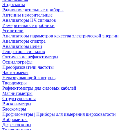
Эндоскопы
Радиоизмерительные приборы
Антенны измерительные
Анализаторы НЧ сигналов
Измерительные пробники
Усилители
Анализаторы параметров качества электрической энергии
Анализаторы спектра
Анализаторы цепей
Генераторы сигналов
Оптические рефлектометры
Осциллографы
Преобразователи частоты
Частотомеры
Неразрушающий контроль
Твердомеры
Рефлектометры для силовых кабелей
Магнитометры
Структуроскопы
Вискозиметры
Блескомеры
Профилометры | Приборы для измерения шероховатости
Виброметры
Дефектоскопы
Толщиномеры