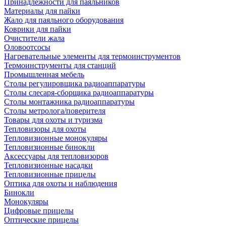
Принадлежности для паяльников
Материалы для пайки
Жало для паяльного оборудования
Коврики для пайки
Очистители жала
Оловоотсосы
Нагревательные элементы для термоинструментов
Термоинструменты для станций
Промышленная мебель
Столы регулировщика радиоаппаратуры
Столы слесаря-сборщика радиоаппаратуры
Столы монтажника радиоаппаратуры
Столы метролога/поверителя
Товары для охоты и туризма
Тепловизоры для охоты
Тепловизионные монокуляры
Тепловизионные бинокли
Аксессуары для тепловизоров
Тепловизионные насадки
Тепловизионные прицелы
Оптика для охоты и наблюдения
Бинокли
Монокуляры
Цифровые прицелы
Оптические прицелы