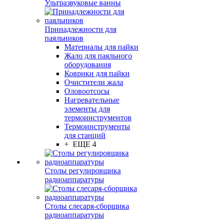
Ультразвуковые ванны
Принадлежности для
паяльников
Материалы для пайки
Жало для паяльного
оборудования
Коврики для пайки
Очистители жала
Оловоотсосы
Нагревательные
элементы для
термоинструментов
Термоинструменты
для станций
+ ЕЩЕ 4
Столы регулировщика
радиоаппаратуры
Столы слесаря-сборщика
радиоаппаратуры