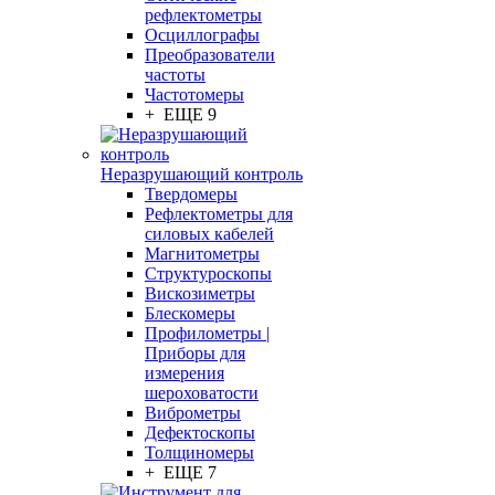
рефлектометры
Осциллографы
Преобразователи
частоты
Частотомеры
+ ЕЩЕ 9
Неразрушающий контроль
Твердомеры
Рефлектометры для
силовых кабелей
Магнитометры
Структуроскопы
Вискозиметры
Блескомеры
Профилометры |
Приборы для
измерения
шероховатости
Виброметры
Дефектоскопы
Толщиномеры
+ ЕЩЕ 7