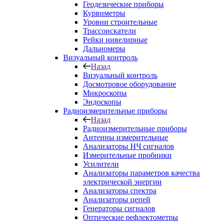
Геодезические приборы
Курвиметры
Уровни строительные
Трассоискатели
Рейки нивелирные
Дальномеры
Визуальный контроль
Назад
Визуальный контроль
Досмотровое оборудование
Микроскопы
Эндоскопы
Радиоизмерительные приборы
Назад
Радиоизмерительные приборы
Антенны измерительные
Анализаторы НЧ сигналов
Измерительные пробники
Усилители
Анализаторы параметров качества
электрической энергии
Анализаторы спектра
Анализаторы цепей
Генераторы сигналов
Оптические рефлектометры