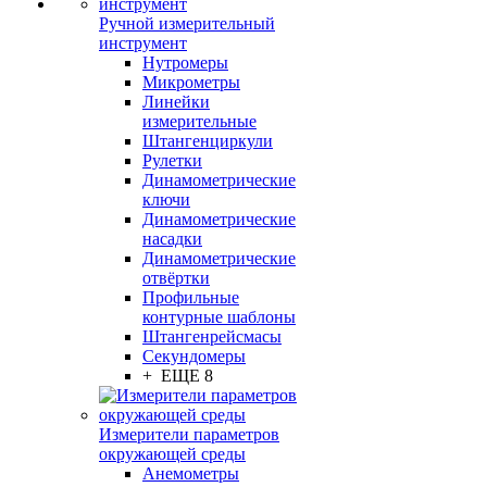
Ручной измерительный
инструмент
Нутромеры
Микрометры
Линейки
измерительные
Штангенциркули
Рулетки
Динамометрические
ключи
Динамометрические
насадки
Динамометрические
отвёртки
Профильные
контурные шаблоны
Штангенрейсмасы
Секундомеры
+ ЕЩЕ 8
Измерители параметров
окружающей среды
Анемометры