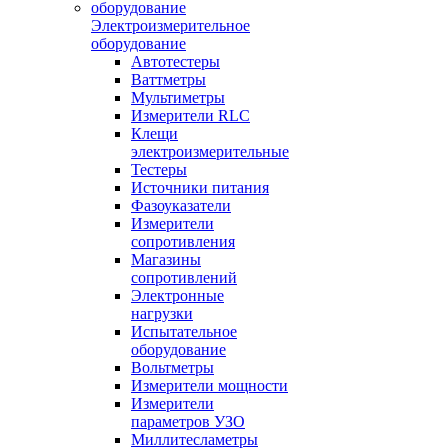
Электроизмерительное
оборудование
Автотестеры
Ваттметры
Мультиметры
Измерители RLC
Клещи
электроизмерительные
Тестеры
Источники питания
Фазоуказатели
Измерители
сопротивления
Магазины
сопротивлений
Электронные
нагрузки
Испытательное
оборудование
Вольтметры
Измерители мощности
Измерители
параметров УЗО
Миллитесламетры