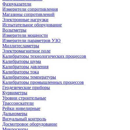
Фазоуказатели
Измерители сопротивления
Магазины сопротивлений
Электронные нагрузки
Испытательное оборудование
Вольтметры
Измерители мощности
Измерители параметров УЗО
Миллитесламетры
Электромагнитное поле
Калибраторы технологических процессов
Калибраторы шума
Калибраторы давления
Калибраторы тока
Калибраторы температуры
Калибраторы промышленных процессов
Геодезические приборы
Курвиметры
Уровни строительные
Трассоискатели
Рейки нивелирные
Дальномеры
Визуальный контроль
Досмотровое оборудование
Микроскопы