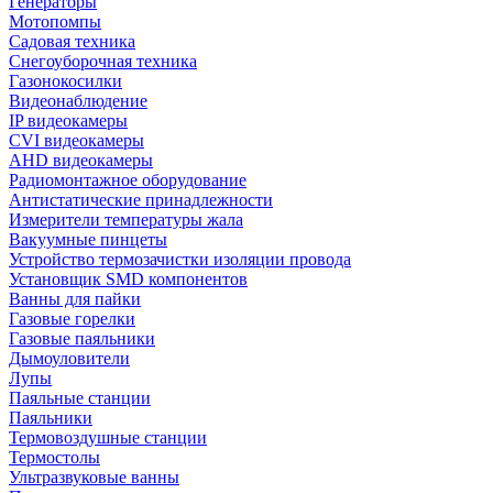
Генераторы
Мотопомпы
Садовая техника
Снегоуборочная техника
Газонокосилки
Видеонаблюдение
IP видеокамеры
CVI видеокамеры
AHD видеокамеры
Радиомонтажное оборудование
Антистатические принадлежности
Измерители температуры жала
Вакуумные пинцеты
Устройство термозачистки изоляции провода
Установщик SMD компонентов
Ванны для пайки
Газовые горелки
Газовые паяльники
Дымоуловители
Лупы
Паяльные станции
Паяльники
Термовоздушные станции
Термостолы
Ультразвуковые ванны