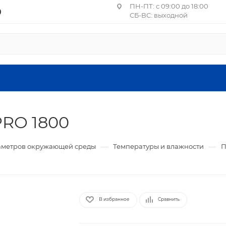
ПН-ПТ: с 09:00 до 18:00
0
СБ-ВС: выходной
Центральное отделение П
Москва, пер. Лучников, 4
ст. м. Китай-город, Лубя
Санкт-Петербург, ул. Ма
1, литера А, пом. 24-Н
PRO 1800
Головной офис: Московская об
летия ВЛКСМ, 4г, офис №9 (2
—
—
аметров окружающей среды
Температуры и влажности
П
В избранное
Сравнить