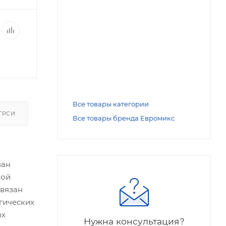
Все товары категории
ГРСИ
Все товары бренда Евромикс
ван
ной
связан
гических
ых
Нужна консультация?