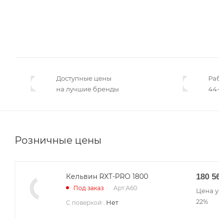
Доступные цены
Ра
на лучшие бренды
44-
Розничные цены
Кельвин RXT-PRO 1800
180 5
Арт.
А60
Под заказ
Цена у
22%
Нет
С поверкой
: