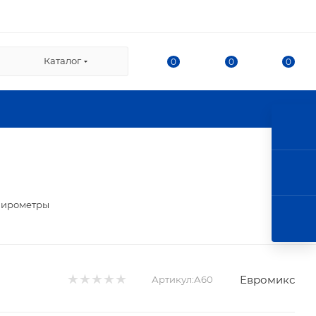
ВЗ СДЭК:
Каталог
0
0
0
/2
нка
ршала Казакова, 78, корпус
л. г. Королев, ул. 50-
 этаж).
ирометры
Евромикс
Артикул:
А60