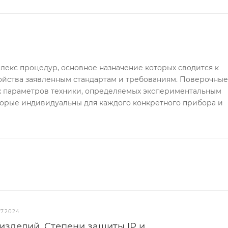
лекс процедур, основное назначение которых сводится к
ойства заявленным стандартам и требованиям. Поверочны
х параметров техники, определяемых экспериментальным
торые индивидуальны для каждого конкретного прибора и
07.2024
изделий. Степени защиты IP и