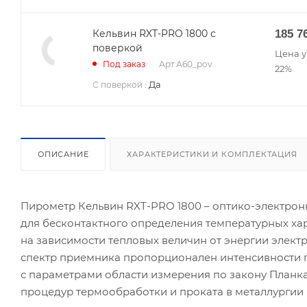
Кельвин RXT-PRO 1800 с
185 7
поверкой
Цена у
Арт.
А60_pov
Под заказ
22%
Да
С поверкой
:
ОПИСАНИЕ
ХАРАКТЕРИСТИКИ И КОМПЛЕКТАЦИЯ
Пирометр Кельвин RXT-PRO 1800 – оптико-электронн
для бесконтактного определения температурных ха
на зависимости тепловых величин от энергии элект
спектр приемника пропорционален интенсивности 
с параметрами области измерения по закону Планк
процедур термообработки и проката в металлургии