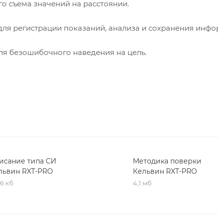
о съема значений на расстоянии.
я регистрации показаний, анализа и сохранения инфо
ля безошибочного наведения на цель.
исание типа СИ
Методика поверки
львин RXT-PRO
Кельвин RXT-PRO
,6 кб
4,1 мб