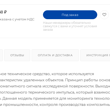
60
₽
Под заказ
казана с учетом НДС
Наши менеджеры обязательно
свяжутся с вами и уточнят условия
заказа
ОТЗЫВЫ
ОПЛАТА И ДОСТАВКА
ИНСТРУКЦИЯ 
ое техническое средство, которое используется
рактеристик удаленных объектов. Принцип работы осно
ромагнитного сигнала исследуемой поверхности. Выход
поглощенного термического импульса, который взаимо
а. Данная модель применяется для мониторинга техноло
 и промышленности, контроля производства композитн