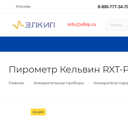
Москва
8-800-777-34-7
info@elkip.ru
Пирометр Кельвин RXT-
—
—
Главная
Измерительные приборы
Измерители пар
Акция