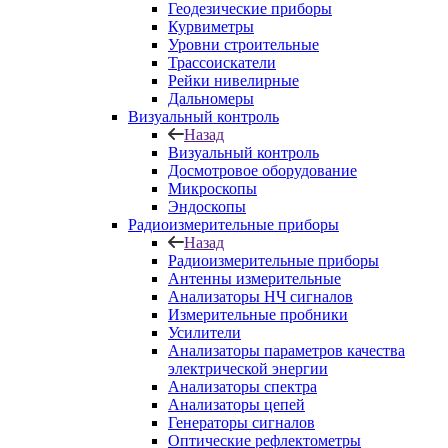
Геодезические приборы
Курвиметры
Уровни строительные
Трассоискатели
Рейки нивелирные
Дальномеры
Визуальный контроль
Назад
Визуальный контроль
Досмотровое оборудование
Микроскопы
Эндоскопы
Радиоизмерительные приборы
Назад
Радиоизмерительные приборы
Антенны измерительные
Анализаторы НЧ сигналов
Измерительные пробники
Усилители
Анализаторы параметров качества
электрической энергии
Анализаторы спектра
Анализаторы цепей
Генераторы сигналов
Оптические рефлектометры