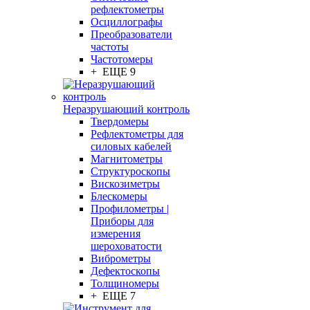
рефлектометры
Осциллографы
Преобразователи
частоты
Частотомеры
+ ЕЩЕ 9
Неразрушающий контроль
Твердомеры
Рефлектометры для
силовых кабелей
Магнитометры
Структуроскопы
Вискозиметры
Блескомеры
Профилометры |
Приборы для
измерения
шероховатости
Виброметры
Дефектоскопы
Толщиномеры
+ ЕЩЕ 7