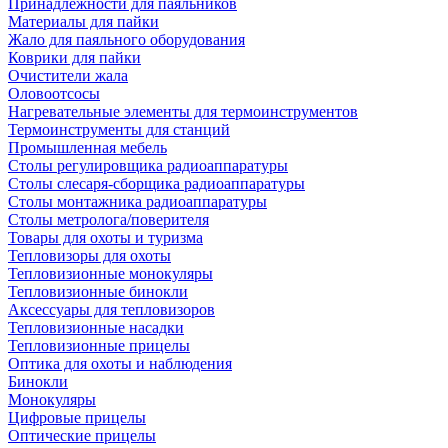
Принадлежности для паяльников
Материалы для пайки
Жало для паяльного оборудования
Коврики для пайки
Очистители жала
Оловоотсосы
Нагревательные элементы для термоинструментов
Термоинструменты для станций
Промышленная мебель
Столы регулировщика радиоаппаратуры
Столы слесаря-сборщика радиоаппаратуры
Столы монтажника радиоаппаратуры
Столы метролога/поверителя
Товары для охоты и туризма
Тепловизоры для охоты
Тепловизионные монокуляры
Тепловизионные бинокли
Аксессуары для тепловизоров
Тепловизионные насадки
Тепловизионные прицелы
Оптика для охоты и наблюдения
Бинокли
Монокуляры
Цифровые прицелы
Оптические прицелы