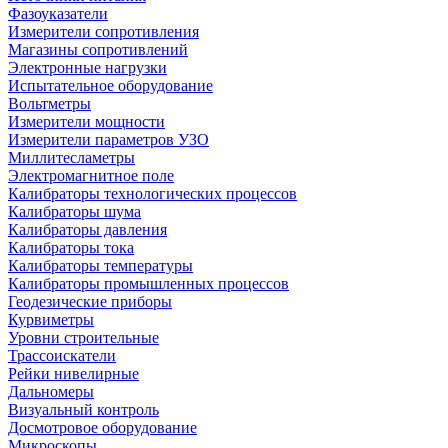
Фазоуказатели
Измерители сопротивления
Магазины сопротивлений
Электронные нагрузки
Испытательное оборудование
Вольтметры
Измерители мощности
Измерители параметров УЗО
Миллитесламетры
Электромагнитное поле
Калибраторы технологических процессов
Калибраторы шума
Калибраторы давления
Калибраторы тока
Калибраторы температуры
Калибраторы промышленных процессов
Геодезические приборы
Курвиметры
Уровни строительные
Трассоискатели
Рейки нивелирные
Дальномеры
Визуальный контроль
Досмотровое оборудование
Микроскопы