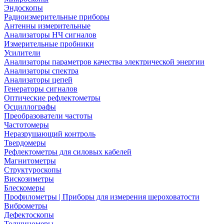
Эндоскопы
Радиоизмерительные приборы
Антенны измерительные
Анализаторы НЧ сигналов
Измерительные пробники
Усилители
Анализаторы параметров качества электрической энергии
Анализаторы спектра
Анализаторы цепей
Генераторы сигналов
Оптические рефлектометры
Осциллографы
Преобразователи частоты
Частотомеры
Неразрушающий контроль
Твердомеры
Рефлектометры для силовых кабелей
Магнитометры
Структуроскопы
Вискозиметры
Блескомеры
Профилометры | Приборы для измерения шероховатости
Виброметры
Дефектоскопы
Толщиномеры