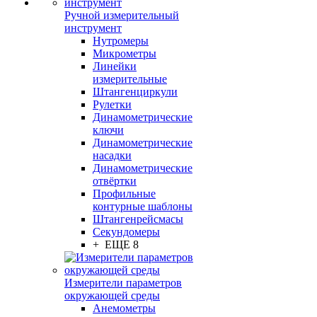
Ручной измерительный
инструмент
Нутромеры
Микрометры
Линейки
измерительные
Штангенциркули
Рулетки
Динамометрические
ключи
Динамометрические
насадки
Динамометрические
отвёртки
Профильные
контурные шаблоны
Штангенрейсмасы
Секундомеры
+ ЕЩЕ 8
Измерители параметров
окружающей среды
Анемометры