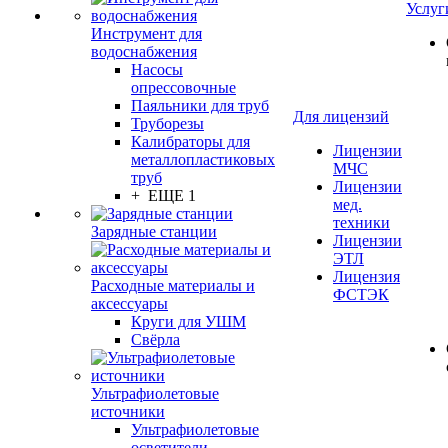
Услуг
Инструмент для
водоснабжения
Насосы
опрессовочные
Паяльники для труб
Для лицензий
Труборезы
Калибраторы для
Лицензии
металлопластиковых
МЧС
труб
Лицензии
+ ЕЩЕ 1
мед.
техники
Зарядные станции
Лицензии
ЭТЛ
Лицензия
Расходные материалы и
ФСТЭК
аксессуары
Круги для УШМ
Свёрла
Ультрафиолетовые
источники
Ультрафиолетовые
осветители