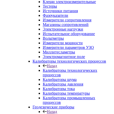
Клещи электроизмерительные
Тестеры
Источники питания
Фазоуказатели
Измерители сопротивления
Магазины сопротивлений
Электронные нагрузки
Испытательное оборудование
Вольтметры
Измерители мощности
Измерители параметров УЗО
Миллитесламетры
Электромагнитное поле
Калибраторы технологических процессов
Назад
Калибраторы технологических
процессов
Калибраторы шума
Калибраторы давления
Калибраторы тока
Калибраторы температуры
Калибраторы промышленных
процессов
Геодезические приборы
Назад