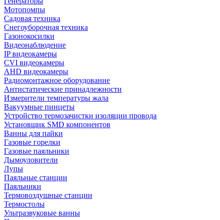
Генераторы
Мотопомпы
Садовая техника
Снегоуборочная техника
Газонокосилки
Видеонаблюдение
IP видеокамеры
CVI видеокамеры
AHD видеокамеры
Радиомонтажное оборудование
Антистатические принадлежности
Измерители температуры жала
Вакуумные пинцеты
Устройство термозачистки изоляции провода
Установщик SMD компонентов
Ванны для пайки
Газовые горелки
Газовые паяльники
Дымоуловители
Лупы
Паяльные станции
Паяльники
Термовоздушные станции
Термостолы
Ультразвуковые ванны