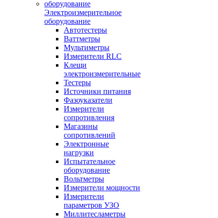
Электроизмерительное
оборудование
Автотестеры
Ваттметры
Мультиметры
Измерители RLC
Клещи
электроизмерительные
Тестеры
Источники питания
Фазоуказатели
Измерители
сопротивления
Магазины
сопротивлений
Электронные
нагрузки
Испытательное
оборудование
Вольтметры
Измерители мощности
Измерители
параметров УЗО
Миллитесламетры