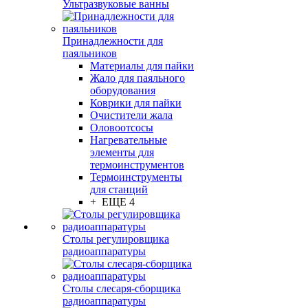
Ультразвуковые ванны
Принадлежности для
паяльников
Материалы для пайки
Жало для паяльного
оборудования
Коврики для пайки
Очистители жала
Оловоотсосы
Нагревательные
элементы для
термоинструментов
Термоинструменты
для станций
+ ЕЩЕ 4
Столы регулировщика
радиоаппаратуры
Столы слесаря-сборщика
радиоаппаратуры