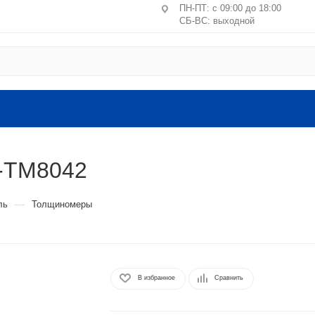
ПН-ПТ: с 09:00 до 18:00
СБ-ВС: выходной
Центральное отделение ПВЗ
Москва, пер. Лучников, 4/2
ст. м. Китай-город, Лубянк
Санкт-Петербург, ул. Маршал
литера А, пом. 24-Н
-ТМ8042
Головной офис: Московская обл.
ВЛКСМ, 4г, офис №9 (2 этаж).
—
ль
Толщиномеры
В избранное
Сравнить