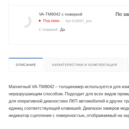
По за
VA-ТМ8042 с поверкой
Под заказ
Арт.
518097_pov
Да
С поверкой
:
ОПИСАНИЕ
ХАРАКТЕРИСТИКИ И КОМПЛЕКТАЦИЯ
Магнитный VA-ТМ8042 – толщиномер используется для изм
неразрушающим способом. Подходит для всех видов промы
для оперативной диагностики ЛКП автомобилей и других т
единиц соответствующей клавишей. Диапазон замеров моде
индикатор сцепления с поверхностью, отображаемый на эк