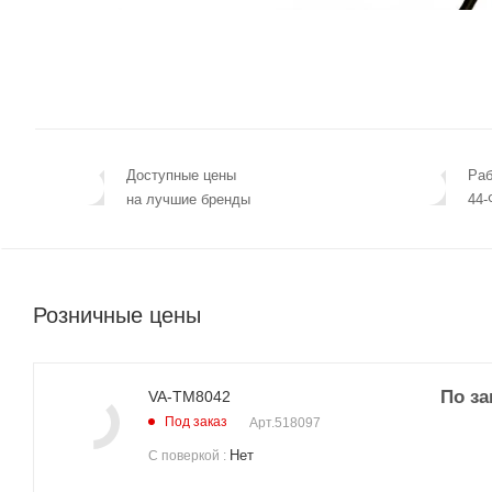
Доступные цены
Раб
на лучшие бренды
44-
Розничные цены
По за
VA-ТМ8042
Под заказ
Арт.
518097
Нет
С поверкой
: