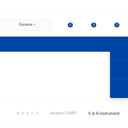
 СДЭК:
Каталог
0
0
0
а
а Казакова, 78, корпус 1,
 г. Королев, ул. 50-летия
V & A Instrument
Артикул:
518097