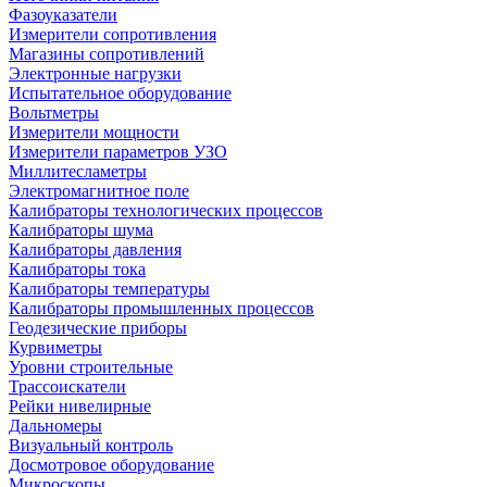
Фазоуказатели
Измерители сопротивления
Магазины сопротивлений
Электронные нагрузки
Испытательное оборудование
Вольтметры
Измерители мощности
Измерители параметров УЗО
Миллитесламетры
Электромагнитное поле
Калибраторы технологических процессов
Калибраторы шума
Калибраторы давления
Калибраторы тока
Калибраторы температуры
Калибраторы промышленных процессов
Геодезические приборы
Курвиметры
Уровни строительные
Трассоискатели
Рейки нивелирные
Дальномеры
Визуальный контроль
Досмотровое оборудование
Микроскопы