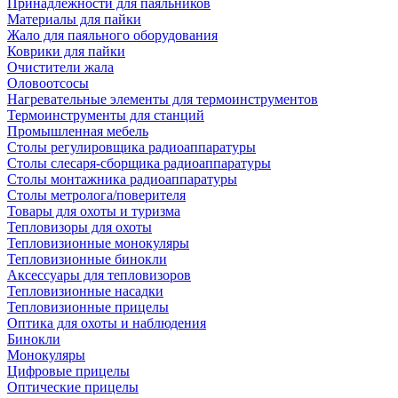
Принадлежности для паяльников
Материалы для пайки
Жало для паяльного оборудования
Коврики для пайки
Очистители жала
Оловоотсосы
Нагревательные элементы для термоинструментов
Термоинструменты для станций
Промышленная мебель
Столы регулировщика радиоаппаратуры
Столы слесаря-сборщика радиоаппаратуры
Столы монтажника радиоаппаратуры
Столы метролога/поверителя
Товары для охоты и туризма
Тепловизоры для охоты
Тепловизионные монокуляры
Тепловизионные бинокли
Аксессуары для тепловизоров
Тепловизионные насадки
Тепловизионные прицелы
Оптика для охоты и наблюдения
Бинокли
Монокуляры
Цифровые прицелы
Оптические прицелы