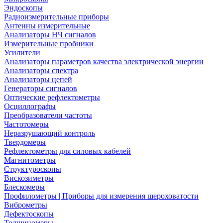
Эндоскопы
Радиоизмерительные приборы
Антенны измерительные
Анализаторы НЧ сигналов
Измерительные пробники
Усилители
Анализаторы параметров качества электрической энергии
Анализаторы спектра
Анализаторы цепей
Генераторы сигналов
Оптические рефлектометры
Осциллографы
Преобразователи частоты
Частотомеры
Неразрушающий контроль
Твердомеры
Рефлектометры для силовых кабелей
Магнитометры
Структуроскопы
Вискозиметры
Блескомеры
Профилометры | Приборы для измерения шероховатости
Виброметры
Дефектоскопы
Толщиномеры