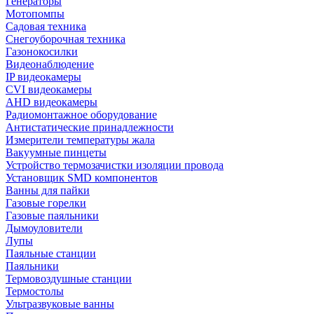
Генераторы
Мотопомпы
Садовая техника
Снегоуборочная техника
Газонокосилки
Видеонаблюдение
IP видеокамеры
CVI видеокамеры
AHD видеокамеры
Радиомонтажное оборудование
Антистатические принадлежности
Измерители температуры жала
Вакуумные пинцеты
Устройство термозачистки изоляции провода
Установщик SMD компонентов
Ванны для пайки
Газовые горелки
Газовые паяльники
Дымоуловители
Лупы
Паяльные станции
Паяльники
Термовоздушные станции
Термостолы
Ультразвуковые ванны