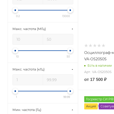
99.99
0.2
13000
Макс. частота (МГц)
Осциллограф-м
10
50
VA-OS2050S
Есть в наличии
Макс. частота (кГц)
Арт.: VA-OS2050S
от
17 500 ₽
1
99.99
Количество канал
Госреестр СИ РФ
4
Акция
Советуе
Мин. частота (Гц)
Макс. полоса