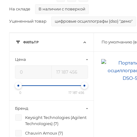
На складе
В наличии с поверкой
Уцененный товар
цифровые осциллографы (dso) "демо"
По умолчанию (в
ФИЛЬТР
Цена
Количество канал
1
Макс. полоса
пропускания (МГц
10
0
17 187 456
Бренд
Keysight Technologies (Agilent
Technologies) (
7
)
Chauvin Arnoux (
7
)