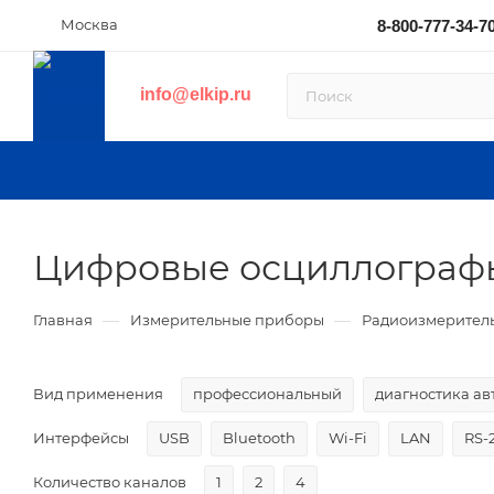
Москва
8-800-777-34-7
info@elkip.ru
Цифровые осциллограф
—
—
Главная
Измерительные приборы
Радиоизмерител
Вид применения
профессиональный
диагностика а
Интерфейсы
USB
Bluetooth
Wi-Fi
LAN
RS-
Количество каналов
1
2
4