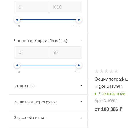
пропускания (МГц
125
Частота выборки
(Гвыб/сек)
0
1000
1.25
Защита от
Частота выборки (Гвыб/сек)
перегрузок
Есть
0
40
Осциллограф 
Rigol DHO914
Защита
?
Есть в наличии
Арт.: DHO914
Защита от перегрузок
от
100 386 ₽
Звуковой сигнал