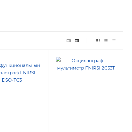
ость (Ф)
Количество каналов
2
лоса
Макс. ёмкость (Ф)
0.001
ния (МГц)
Макс. полоса
пература,
пропускания (МГц)
50
Макс. температура,
пература,
°С
1300
Мин. температура,