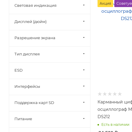
Количество канал
Акция
Советуе
Световая индикация
2
Макс. полоса
Дисплей (дюйм)
пропускания (МГц
1
Разрешение экрана
Частота выборки
(Гвыб/сек)
0.01
Тип дисплея
ESD
Интерфейсы
Карманный ци
Поддержка карт SD
осциллограф 
DS212
Питание
Есть в наличии