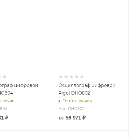
ния (МГц)
пропускания (МГц)
70
выборки
Частота выборки
)
(Гвыб/сек)
1.25
т
Защита от
ок
перегрузок
Есть
ограф цифровой
Осциллограф цифровой
HO804
Rigol DHO802
наличии
Есть в наличии
O804
Арт.: DHO802
81 ₽
от
56 971 ₽