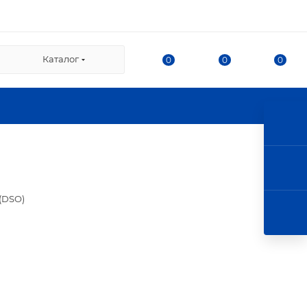
ВЗ СДЭК:
Каталог
0
0
0
/2
нка
ршала Казакова, 78, корпус
л. г. Королев, ул. 50-
 этаж).
(DSO)