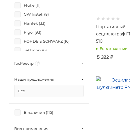
Fluke (
11
)
GW Instek (
8
)
Hantek (
33
)
Портативный
Rigol (
93
)
осциллограф F
510
ROHDE & SCHWARZ (
16
)
Есть в наличии
Tektronix (
6
)
5 322
₽
V & A Instrument (
3
)
ГосРеестр
?
Verdo (
2
)
АКИП (
33
)
Количество канал
Наши предложения
2
АКТАКОМ (
74
)
Все
Макс. ёмкость (Ф)
МЕГЕОН (
7
)
0.001
Fnirsi (
8
)
Макс. полоса
В наличии (
115
)
пропускания (МГц
10
Вид применения
Макс. температура