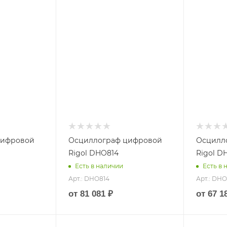
)
пропускания (МГц)
пропуска
100
70
Частота выборки
Частота 
(Гвыб/сек)
(Гвыб/сек
1.25
1.25
Защита от
Защита о
перегрузок
перегруз
Есть
Есть
цифровой
Осциллограф цифровой
Осцилл
Rigol DHO814
Rigol D
Есть в наличии
Есть в 
Арт.: DHO814
Арт.: DH
от
81 081 ₽
от
67 1