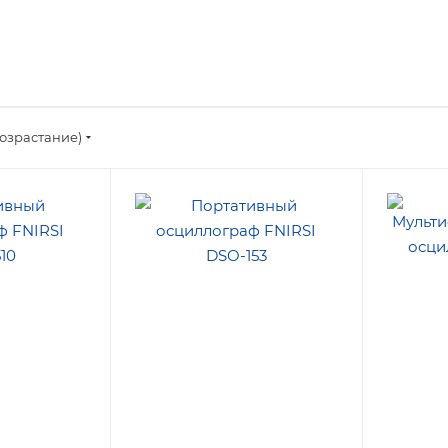
озрастание)
ов
Количество каналов
Макс. ёмк
1
0.1
Макс. полоса
Макс. по
)
пропускания (МГц)
пропуска
1
0.5
Макс. тем
°С
85
Мин. тем
°С
0.0