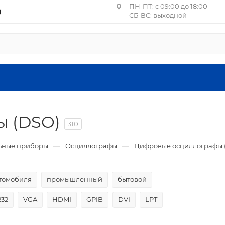
ПН-ПТ: с 09:00 до 18:00
0
СБ-ВС: выходной
Центральное отделение П
Москва, пер. Лучников, 4
ст. м. Китай-город, Лубя
Санкт-Петербург, ул. Ма
1, литера А, пом. 24-Н
ы (DSO)
Головной офис: Московская об
310
летия ВЛКСМ, 4г, офис №9 (2
—
—
ьные приборы
Осциллографы
Цифровые осциллографы 
втомобиля
промышленный
бытовой
232
VGA
HDMI
GPIB
DVI
LPT