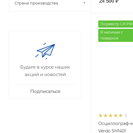
24 500
₽
Страна производства
Количество канал
Госреестр СИ РФ
2
В наличии с
Макс. полоса
поверкой
пропускания (МГц
40
Частота выборки
(Гвыб/сек)
Будьте в курсе наших
0,25
акций и новостей
Подписаться
1
Осциллограф-м
Verdo SH1401