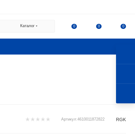
 СДЭК:
Каталог
0
0
0
а
а Казакова, 78, корпус 1,
 г. Королев, ул. 50-летия
RGK
Артикул:
4610011872822