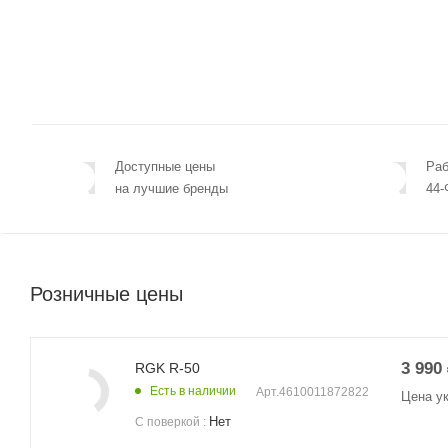
Доступные цены
Раб
на лучшие бренды
44-
Розничные цены
3 990
RGK R-50
Есть в наличии
Арт.
4610011872822
Цена у
Нет
С поверкой
: