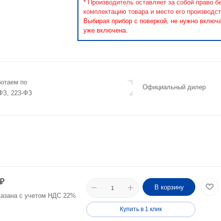
* Производитель оставляет за собой право б
комплектацию товара и место его производст
Выбирая прибор с поверкой, не нужно включ
уже включена.
отаем по
Официальный дилер
ФЗ, 223-ФЗ
₽
В корзину
казана с учетом НДС 22%
Купить в 1 клик