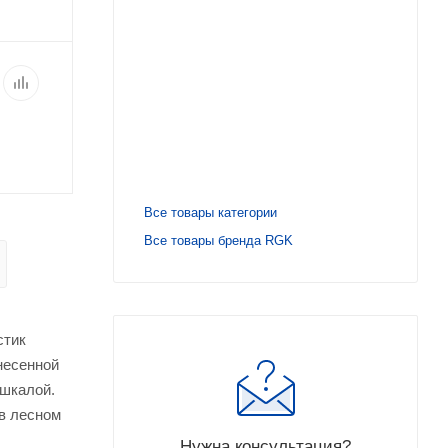
Все товары категории
Все товары бренда RGK
стик
несенной
 шкалой.
 в лесном
Нужна консультация?