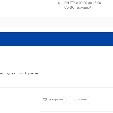
ПН-ПТ: с 09:00 до 18:00
СБ-ВС: выходной
Центральное отделение ПВЗ
Москва, пер. Лучников, 4/2
ст. м. Китай-город, Лубянк
Санкт-Петербург, ул. Маршал
литера А, пом. 24-Н
Головной офис: Московская обл.
ВЛКСМ, 4г, офис №9 (2 этаж).
—
инструмент
Рулетки
В избранное
Сравнить