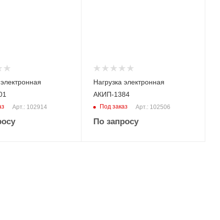
750
 электронная
Нагрузка электронная
01
АКИП-1384
аз
Под заказ
Арт.: 102914
Арт.: 102506
росу
По запросу