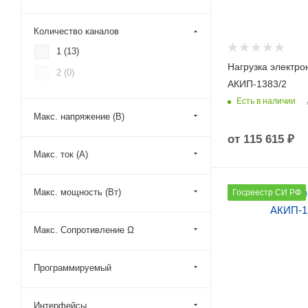
Количество каналов
1 (
13
)
Нагрузка электро
2 (
0
)
АКИП-1383/2
Есть в наличии
Макс. напряжение (В)
от
115 615 ₽
Макс. ток (А)
Количество каналов
Макс. мощность (Вт)
Госреестр СИ РФ
1
Макс. напряжение (
Макс. Сопротивление Ω
500
Макс. ток (А)
Программируемый
60
Макс. мощность (Вт)
Интерфейсы