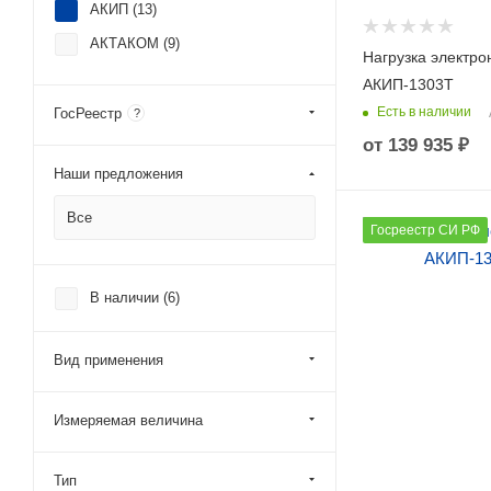
АКИП (
13
)
АКТАКОМ (
9
)
Нагрузка электро
АКИП-1303Т
Есть в наличии
ГосРеестр
?
от
139 935 ₽
Наши предложения
Все
Количество каналов
Госреестр СИ РФ
1
Макс. напряжение (
В наличии (
6
)
60
Макс. ток (А)
120
Вид применения
Макс. мощность (Вт)
250
Измеряемая величина
Тип