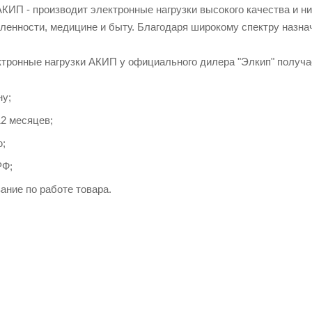
АКИП - производит электронные нагрузки высокого качества и 
енности, медицине и быту. Благодаря широкому спектру назна
тронные нагрузки АКИП у официального дилера "Элкип" получа
ну;
12 месяцев;
ю;
РФ;
ание по работе товара.