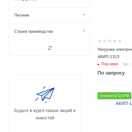
1800
Питание
Страна производства
Нагрузка электро
АКИП-1313
Под заказ
Арт.:
По запросу
Количество каналов
Госреестр СИ РФ
1
Макс. напряжение (
Будьте в курсе наших акций и
500
новостей
Макс. ток (А)
60