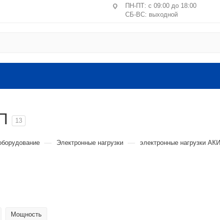
ПН-ПТ: с 09:00 до 18:00
СБ-ВС: выходной
Центральное отделение ПВЗ
Москва, пер. Лучников, 4/2
ст. м. Китай-город, Лубянк
Санкт-Петербург, ул. Маршал
литера А, пом. 24-Н
П
Головной офис: Московская обл.
13
ВЛКСМ, 4г, офис №9 (2 этаж).
—
—
оборудование
Электронные нагрузки
электронные нагрузки АК
Мощность