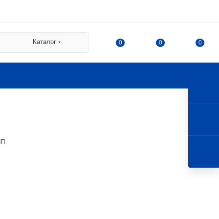
 СДЭК:
Каталог
0
0
0
а
а Казакова, 78, корпус 1,
 г. Королев, ул. 50-летия
ИП