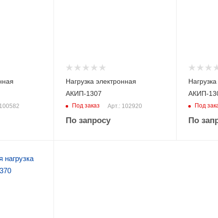
1800
150
нная
Нагрузка электронная
Нагрузка
АКИП-1307
АКИП-13
Под заказ
Под зак
 100582
Арт.: 102920
По запросу
По зап
В)