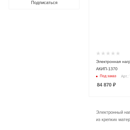
Подписаться
Макс. мощность (Вт)
300
Макс. Сопротивлен
Ω
4 кОм
Электронная нагр
АКИП-1370
Под заказ
Арт.:
84 870
₽
Электронный наг
из крепких мате