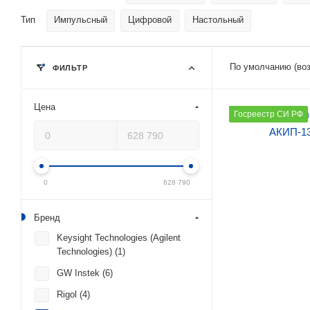
Тип
Импульсный
Цифровой
Настольный
По умолчанию (воз
ФИЛЬТР
Цена
Количество каналов
Госреестр СИ РФ
1
Макс. напряжение (
250
Макс. ток (А)
0
628 790
12
Бренд
Макс. мощность (Вт)
300
Keysight Technologies (Agilent
Technologies) (
1
)
GW Instek (
6
)
Rigol (
4
)