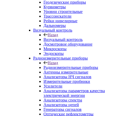
Геодезические приборы
Курвиметры
Уровни строительные
Трассоискатели
Рейки нивелирные
Дальномеры
Визуальный контроль
Назад
Визуальный контроль
Досмотровое оборудование
Микроскопы
Эндоскопы
Радиоизмерительные приборы
Назад
Радиоизмерительные приборы
Антенны измерительные
Анализаторы НЧ сигналов
Измерительные пробники
Усилители
Анализаторы параметров качества
электрической энергии
Анализаторы спектра
Анализаторы цепей
Генераторы сигналов
Оптические рефлектометры