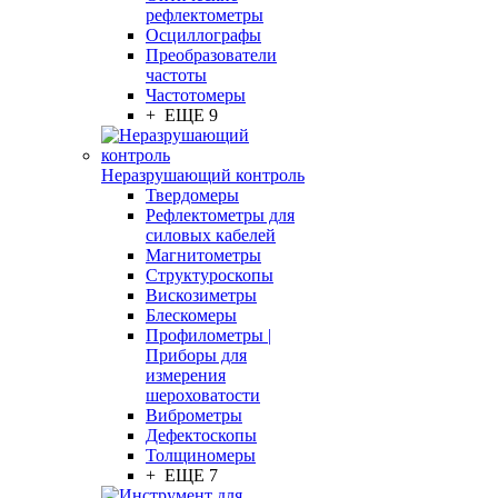
рефлектометры
Осциллографы
Преобразователи
частоты
Частотомеры
+ ЕЩЕ 9
Неразрушающий контроль
Твердомеры
Рефлектометры для
силовых кабелей
Магнитометры
Структуроскопы
Вискозиметры
Блескомеры
Профилометры |
Приборы для
измерения
шероховатости
Виброметры
Дефектоскопы
Толщиномеры
+ ЕЩЕ 7