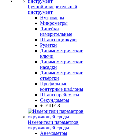
Ручной измерительный
инструмент
Нутромеры
Микрометры
Линейки
измерительные
Штангенциркули
Рулетки
Динамометрические
ключи
Динамометрические
насадки
Динамометрические
отвёртки
Профильные
контурные шаблоны
Штангенрейсмасы
Секундомеры
+ ЕЩЕ 8
Измерители параметров
окружающей среды
Анемометры