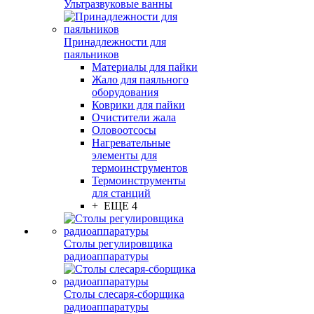
Ультразвуковые ванны
Принадлежности для
паяльников
Материалы для пайки
Жало для паяльного
оборудования
Коврики для пайки
Очистители жала
Оловоотсосы
Нагревательные
элементы для
термоинструментов
Термоинструменты
для станций
+ ЕЩЕ 4
Столы регулировщика
радиоаппаратуры
Столы слесаря-сборщика
радиоаппаратуры