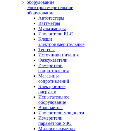
Электроизмерительное
оборудование
Автотестеры
Ваттметры
Мультиметры
Измерители RLC
Клещи
электроизмерительные
Тестеры
Источники питания
Фазоуказатели
Измерители
сопротивления
Магазины
сопротивлений
Электронные
нагрузки
Испытательное
оборудование
Вольтметры
Измерители мощности
Измерители
параметров УЗО
Миллитесламетры