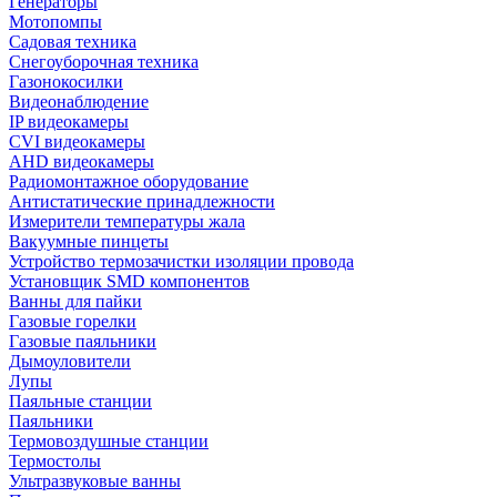
Генераторы
Мотопомпы
Садовая техника
Снегоуборочная техника
Газонокосилки
Видеонаблюдение
IP видеокамеры
CVI видеокамеры
AHD видеокамеры
Радиомонтажное оборудование
Антистатические принадлежности
Измерители температуры жала
Вакуумные пинцеты
Устройство термозачистки изоляции провода
Установщик SMD компонентов
Ванны для пайки
Газовые горелки
Газовые паяльники
Дымоуловители
Лупы
Паяльные станции
Паяльники
Термовоздушные станции
Термостолы
Ультразвуковые ванны