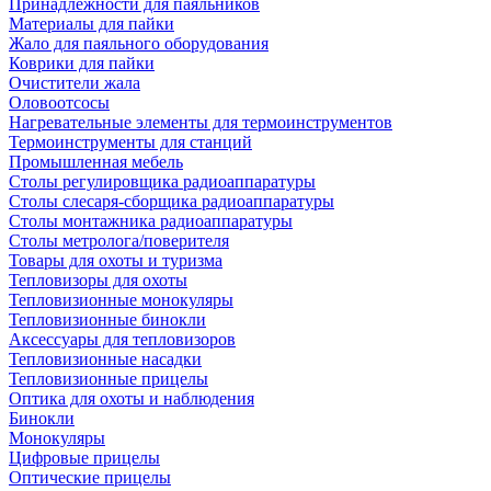
Принадлежности для паяльников
Материалы для пайки
Жало для паяльного оборудования
Коврики для пайки
Очистители жала
Оловоотсосы
Нагревательные элементы для термоинструментов
Термоинструменты для станций
Промышленная мебель
Столы регулировщика радиоаппаратуры
Столы слесаря-сборщика радиоаппаратуры
Столы монтажника радиоаппаратуры
Столы метролога/поверителя
Товары для охоты и туризма
Тепловизоры для охоты
Тепловизионные монокуляры
Тепловизионные бинокли
Аксессуары для тепловизоров
Тепловизионные насадки
Тепловизионные прицелы
Оптика для охоты и наблюдения
Бинокли
Монокуляры
Цифровые прицелы
Оптические прицелы