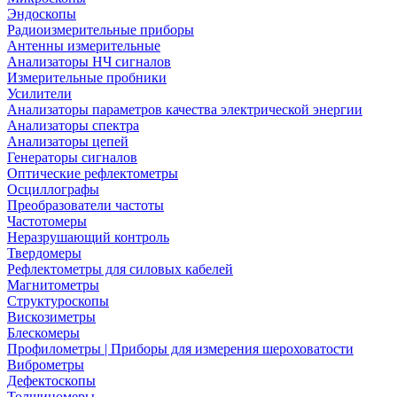
Эндоскопы
Радиоизмерительные приборы
Антенны измерительные
Анализаторы НЧ сигналов
Измерительные пробники
Усилители
Анализаторы параметров качества электрической энергии
Анализаторы спектра
Анализаторы цепей
Генераторы сигналов
Оптические рефлектометры
Осциллографы
Преобразователи частоты
Частотомеры
Неразрушающий контроль
Твердомеры
Рефлектометры для силовых кабелей
Магнитометры
Структуроскопы
Вискозиметры
Блескомеры
Профилометры | Приборы для измерения шероховатости
Виброметры
Дефектоскопы
Толщиномеры