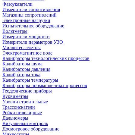
Фазоуказатели
Измерители сопротивления
Магазины сопротивлений
Электронные нагрузки
Испытательное оборудование
Вольтметры
Измерители мощности
Измерители параметров УЗО
Миллитесламетры
Электромагнитное поле
Калибраторы технологических процессов
Калибраторы шума
Калибраторы давления
Калибраторы тока
Калибраторы температуры
Калибраторы промышленных процессов
Геодезические приборы
Курвиметры
Уровни строительные
Трассоискатели
Рейки нивелирные
Дальномеры
Визуальный контроль
Досмотровое оборудование
Микроскопы