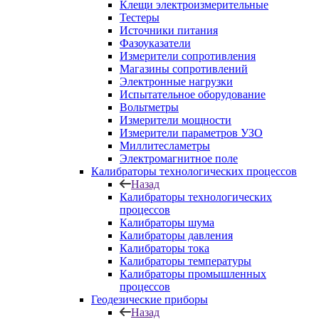
Клещи электроизмерительные
Тестеры
Источники питания
Фазоуказатели
Измерители сопротивления
Магазины сопротивлений
Электронные нагрузки
Испытательное оборудование
Вольтметры
Измерители мощности
Измерители параметров УЗО
Миллитесламетры
Электромагнитное поле
Калибраторы технологических процессов
Назад
Калибраторы технологических
процессов
Калибраторы шума
Калибраторы давления
Калибраторы тока
Калибраторы температуры
Калибраторы промышленных
процессов
Геодезические приборы
Назад