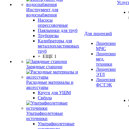
Услуг
Инструмент для
водоснабжения
Насосы
опрессовочные
Паяльники для труб
Для лицензий
Труборезы
Калибраторы для
Лицензии
металлопластиковых
МЧС
труб
Лицензии
+ ЕЩЕ 1
мед.
техники
Зарядные станции
Лицензии
ЭТЛ
Лицензия
Расходные материалы и
ФСТЭК
аксессуары
Круги для УШМ
Свёрла
Ультрафиолетовые
источники
Ультрафиолетовые
осветители