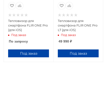
чувствительность,
чувствительность,
мкм
мкм
8-14
8-14
Тепловизор для
Тепловизор для
Угол обзора, град
смартфона FLIR ONE Pro
смартфона FLIR ONE Pro
50x38
(для iOS)
LT (для iOS)
Под заказ
Под заказ
По запросу
49 990
₽
Под заказ
Под заказ