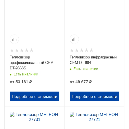
Разрешение матрицы
Пространственное
320x240
разрешение (IFOV)
7.6 мрад
Спектральная
чувствительность, мкм
Разрешение матрицы
6.5-14
640х480
Угол обзора, град
Спектральная
33x33
чувствительность, мкм
8-14
Тепловизор
Тепловизор инфракрасный
Угол обзора, град
профессиональный CEM
CEM DT-984
50x37
DT-9868S
Есть в наличии
Есть в наличии
Цифровой зум
16х
от
53 181 ₽
от
49 677 ₽
Подробнее о стоимости
Подробнее о стоимости
Макс. температура, °С
Макс. температура, °С
450
450