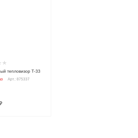
ьность, мкм
а, град
расстояние
ый тепловизор T-33
аз
Арт.: 875337
₽