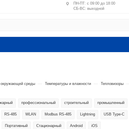
ПН-ПТ: с 09:00 до 18:00
СБ-ВС: выходной
Центральное отделение ПВЗ
Москва, пер. Лучников, 4/2
ст. м. Китай-город, Лубянк
Санкт-Петербург, ул. Маршал
литера А, пом. 24-Н
Головной офис: Московская обл.
ВЛКСМ, 4г, офис №9 (2 этаж).
—
—
в окружающей среды
Температуры и влажности
Тепловизоры
жарный
профессиональный
строительный
промышленный
RS-485
WLAN
Modbus RS-485
Lightning
USB Type-C
Портативный
Стационарный
Android
iOS