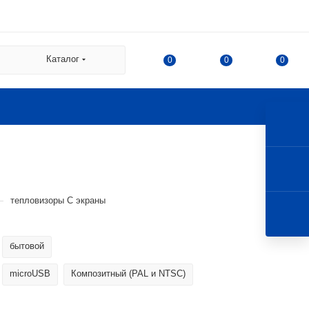
 СДЭК:
Каталог
0
0
0
а
а Казакова, 78, корпус 1,
 г. Королев, ул. 50-летия
—
тепловизоры С экраны
бытовой
microUSB
Композитный (PAL и NTSC)