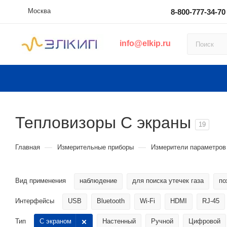
Москва
8-800-777-34-70
info@elkip.ru
Тепловизоры С экраны
19
—
—
Главная
Измерительные приборы
Измерители параметро
Вид применения
наблюдение
для поиска утечек газа
по
Интерфейсы
USB
Bluetooth
Wi-Fi
HDMI
RJ-45
Тип
С экраном
Настенный
Ручной
Цифровой