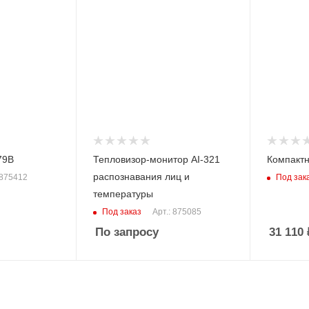
+45
чувствител
8-14
Мин. температура, °С
+32
цы
Угол обзор
34x23
Угол обзора, град
89x57
Фокусное 
0,5 м
км
Яркость
Ручная
79B
Тепловизор-монитор AI-321
Компактн
ие
распознавания лиц и
Под зак
 875412
температуры
Под заказ
Арт.: 875085
По запросу
31 110