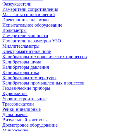
Фазоуказатели
Измерители сопротивления
Магазины сопротивлений
Электронные нагрузки
Испытательное оборудование
Вольтметры
Измерители мощности
Измерители параметров УЗО
Миллитесламетры
Электромагнитное поле
Калибраторы технологических процессов
Калибраторы шума
Калибраторы давления
Калибраторы тока
Калибраторы температуры
Калибраторы промышленных процессов
Геодезические приборы
Курвиметры
Уровни строительные
Трассоискатели
Рейки нивелирные
Дальномеры
Визуальный контроль
Досмотровое оборудование
Микроскопы