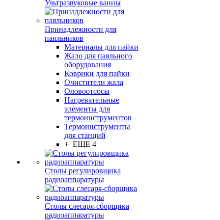
Ультразвуковые ванны
Принадлежности для
паяльников
Материалы для пайки
Жало для паяльного
оборудования
Коврики для пайки
Очистители жала
Оловоотсосы
Нагревательные
элементы для
термоинструментов
Термоинструменты
для станций
+ ЕЩЕ 4
Столы регулировщика
радиоаппаратуры
Столы слесаря-сборщика
радиоаппаратуры