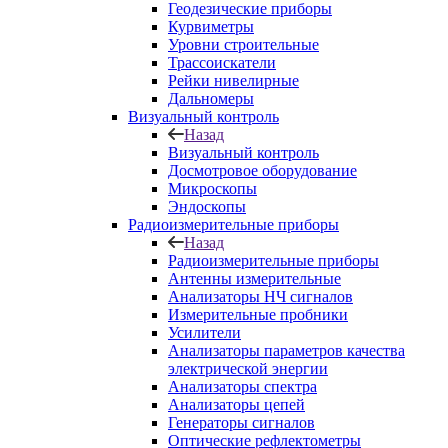
Геодезические приборы
Курвиметры
Уровни строительные
Трассоискатели
Рейки нивелирные
Дальномеры
Визуальный контроль
Назад
Визуальный контроль
Досмотровое оборудование
Микроскопы
Эндоскопы
Радиоизмерительные приборы
Назад
Радиоизмерительные приборы
Антенны измерительные
Анализаторы НЧ сигналов
Измерительные пробники
Усилители
Анализаторы параметров качества
электрической энергии
Анализаторы спектра
Анализаторы цепей
Генераторы сигналов
Оптические рефлектометры