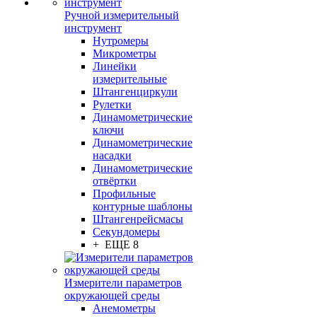
Ручной измерительный
инструмент
Нутромеры
Микрометры
Линейки
измерительные
Штангенциркули
Рулетки
Динамометрические
ключи
Динамометрические
насадки
Динамометрические
отвёртки
Профильные
контурные шаблоны
Штангенрейсмасы
Секундомеры
+ ЕЩЕ 8
Измерители параметров
окружающей среды
Анемометры