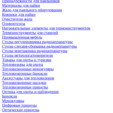
Принадлежности для паяльников
Материалы для пайки
Жало для паяльного оборудования
Коврики для пайки
Очистители жала
Оловоотсосы
Нагревательные элементы для термоинструментов
Термоинструменты для станций
Промышленная мебель
Столы регулировщика радиоаппаратуры
Столы слесаря-сборщика радиоаппаратуры
Столы монтажника радиоаппаратуры
Столы метролога/поверителя
Товары для охоты и туризма
Тепловизоры для охоты
Тепловизионные монокуляры
Тепловизионные бинокли
Аксессуары для тепловизоров
Тепловизионные насадки
Тепловизионные прицелы
Оптика для охоты и наблюдения
Бинокли
Монокуляры
Цифровые прицелы
Оптические прицелы