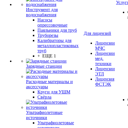
Услуг
Инструмент для
водоснабжения
Насосы
опрессовочные
Паяльники для труб
Для лицензий
Труборезы
Калибраторы для
Лицензии
металлопластиковых
МЧС
труб
Лицензии
+ ЕЩЕ 1
мед.
техники
Зарядные станции
Лицензии
ЭТЛ
Лицензия
Расходные материалы и
ФСТЭК
аксессуары
Круги для УШМ
Свёрла
Ультрафиолетовые
источники
Ультрафиолетовые
осветители