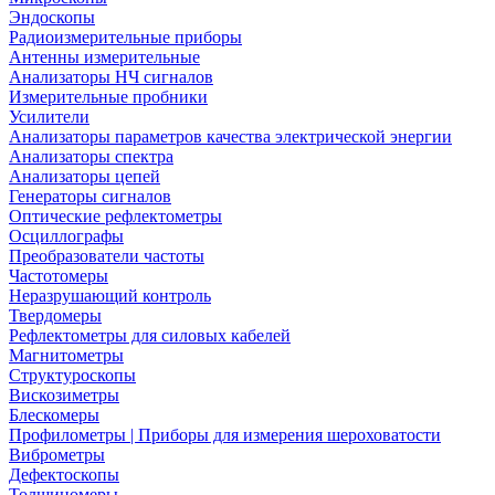
Эндоскопы
Радиоизмерительные приборы
Антенны измерительные
Анализаторы НЧ сигналов
Измерительные пробники
Усилители
Анализаторы параметров качества электрической энергии
Анализаторы спектра
Анализаторы цепей
Генераторы сигналов
Оптические рефлектометры
Осциллографы
Преобразователи частоты
Частотомеры
Неразрушающий контроль
Твердомеры
Рефлектометры для силовых кабелей
Магнитометры
Структуроскопы
Вискозиметры
Блескомеры
Профилометры | Приборы для измерения шероховатости
Виброметры
Дефектоскопы
Толщиномеры