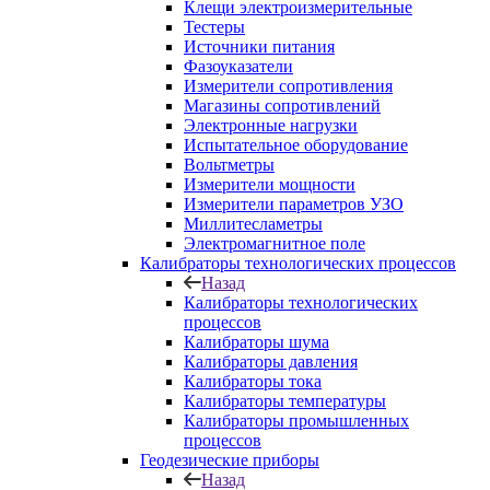
Клещи электроизмерительные
Тестеры
Источники питания
Фазоуказатели
Измерители сопротивления
Магазины сопротивлений
Электронные нагрузки
Испытательное оборудование
Вольтметры
Измерители мощности
Измерители параметров УЗО
Миллитесламетры
Электромагнитное поле
Калибраторы технологических процессов
Назад
Калибраторы технологических
процессов
Калибраторы шума
Калибраторы давления
Калибраторы тока
Калибраторы температуры
Калибраторы промышленных
процессов
Геодезические приборы
Назад