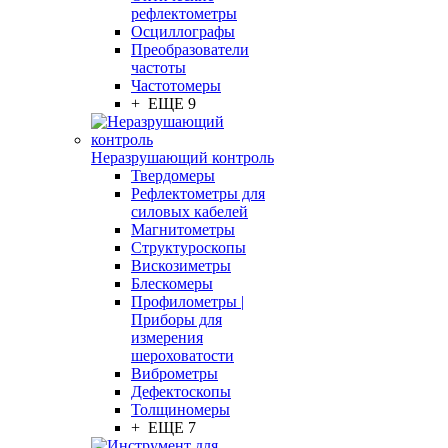
рефлектометры
Осциллографы
Преобразователи
частоты
Частотомеры
+ ЕЩЕ 9
Неразрушающий контроль
Твердомеры
Рефлектометры для
силовых кабелей
Магнитометры
Структуроскопы
Вискозиметры
Блескомеры
Профилометры |
Приборы для
измерения
шероховатости
Виброметры
Дефектоскопы
Толщиномеры
+ ЕЩЕ 7