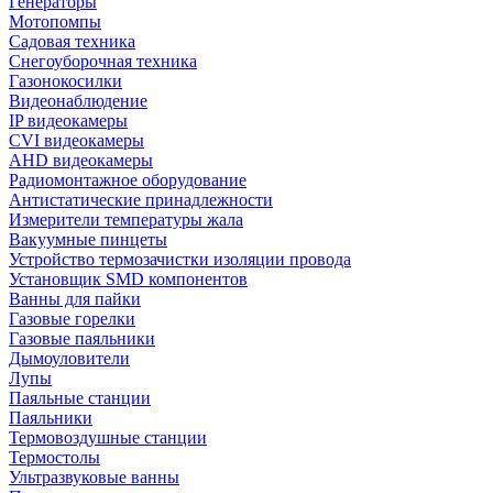
Генераторы
Мотопомпы
Садовая техника
Снегоуборочная техника
Газонокосилки
Видеонаблюдение
IP видеокамеры
CVI видеокамеры
AHD видеокамеры
Радиомонтажное оборудование
Антистатические принадлежности
Измерители температуры жала
Вакуумные пинцеты
Устройство термозачистки изоляции провода
Установщик SMD компонентов
Ванны для пайки
Газовые горелки
Газовые паяльники
Дымоуловители
Лупы
Паяльные станции
Паяльники
Термовоздушные станции
Термостолы
Ультразвуковые ванны