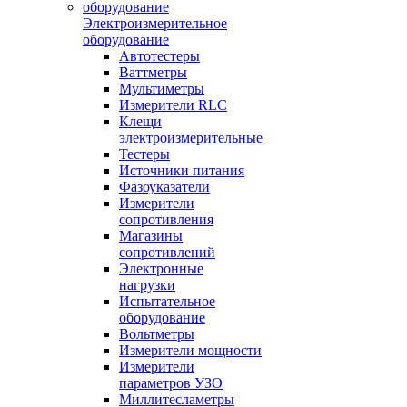
Электроизмерительное
оборудование
Автотестеры
Ваттметры
Мультиметры
Измерители RLC
Клещи
электроизмерительные
Тестеры
Источники питания
Фазоуказатели
Измерители
сопротивления
Магазины
сопротивлений
Электронные
нагрузки
Испытательное
оборудование
Вольтметры
Измерители мощности
Измерители
параметров УЗО
Миллитесламетры